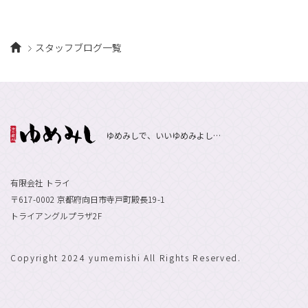
4月
（13）
7月
（9）
2月
（10）
10月
（21）
5月
（7）
8月
（13）
3月
（10）
6月
（17）
1月
（9）
9月
（15）
4月
（14）
7月
（14）
スタッフブログ一覧
2月
（10）
5月
（23）
8月
（24）
3月
（7）
6月
（22）
1月
（9）
4月
（23）
7月
（21）
2月
（9）
5月
（21）
3月
（19）
6月
（15）
1月
（12）
4月
（21）
2月
（16）
5月
（13）
ゆめみしで、いいゆめみよし…
3月
（19）
1月
（8）
4月
（7）
2月
（16）
1月
（10）
有限会社 トライ
〒617-0002 京都府向日市寺戸町殿長19-1
トライアングルプラザ2F
Copyright 2024 yumemishi All Rights Reserved.