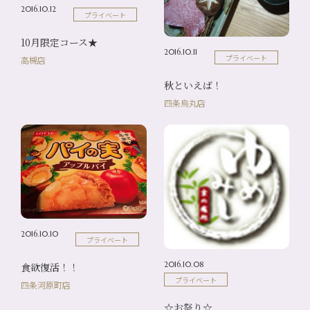
2016.10.12
プライベート
10月限定コース★
2016.10.11
プライベート
高槻店
秋といえば！
四条烏丸店
2016.10.10
プライベート
2016.10.08
食欲復活！！
プライベート
四条河原町店
☆お祭り☆