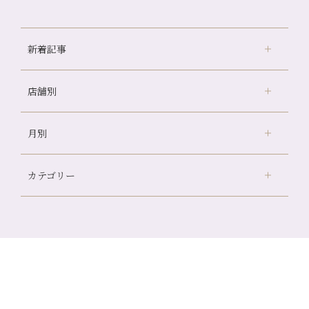
新着記事
店舗別
冷房の効きすぎた場所にずっといると、、、
山科駅前店24周年！
月別
さがの温泉天山の湯店
（9）
自律神経を整えて暑い夏を元気に過ごしましょう！
デュー阪急山田店
（24）
帰省前に体を整えておくメリット
カテゴリー
伏見大手筋店
（77）
夏の疲れを感じていませんか？「夏バテ爽快コース」のご紹
2026年
介🌿
北山店
（93）
8月
（2）
金券キャンペーン真っ最中です！！
プライベート
（815）
2025年
十三店
（136）
7月
（11）
意外と？夏にお勧めな組み合わせ☆
サロンのNEWS
（200）
四条大宮店
（108）
12月
（8）
2024年
6月
（11）
夏本番！お祭り、花火とゆめみしと…
おすすめメニュー
（98）
四条河原町店
（121）
11月
（11）
5月
（12）
白髪対策(◎_◎)
その他
（58）
12月
（11）
四条烏丸店
（158）
2023年
10月
（9）
4月
（11）