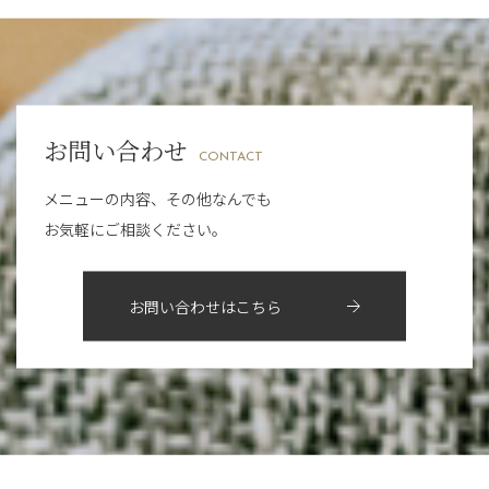
みだらし豆☆
11月
（15）
山科駅前店
（98）
9月
（8）
12月
（1）
3月
（14）
夏こそ足のむくみ対策♪
2022年
10月
（13）
枚方店
（106）
8月
（8）
11月
（4）
2月
（11）
７月に入りましたね(*^^*)
9月
（13）
淀屋橋odona店
12月
（6）
（21）
7月
（9）
2021年
10月
（5）
1月
（10）
8月
（15）
肥後橋店
11月
（5）
（26）
6月
（10）
9月
（4）
お問い合わせ
12月
（6）
7月
（16）
2020年
草津店
10月
（44）
（8）
CONTACT
5月
（10）
8月
（5）
11月
（8）
3月
（1）
西院店
9月
（126）
（7）
4月
（12）
メニューの内容、その他なんでも
12月
（10）
6月
（3）
2019年
10月
（9）
1月
（1）
お気軽にご相談ください。
阪急グランドビル店
8月
（7）
（18）
3月
（13）
11月
（8）
5月
（5）
9月
（8）
12月
（9）
高槻店
7月
（121）
（5）
2月
（12）
2018年
10月
（10）
4月
（6）
8月
（7）
11月
（8）
6月
（9）
1月
（9）
お問い合わせはこちら
9月
（9）
3月
（5）
12月
（36）
7月
（9）
2017年
10月
（9）
5月
（9）
8月
（10）
2月
（5）
11月
（36）
6月
（8）
9月
（6）
4月
（6）
12月
（9）
7月
（8）
1月
（5）
2016年
10月
（23）
5月
（9）
8月
（10）
3月
（9）
11月
（17）
6月
（8）
9月
（6）
4月
（9）
12月
（18）
7月
（6）
2月
（8）
10月
（10）
5月
（10）
8月
（10）
3月
（9）
11月
（20）
6月
（8）
1月
（7）
9月
（14）