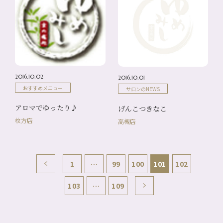
2016.10.02
2016.10.01
おすすめメニュー
サロンのNEWS
アロマでゆったり♪
げんこつきなこ
枚方店
高槻店
1
…
99
100
101
102
103
…
109