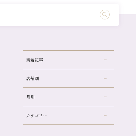
新着記事
店舗別
冷房の効きすぎた場所にずっといると、、、
山科駅前店24周年！
月別
さがの温泉天山の湯店
（9）
自律神経を整えて暑い夏を元気に過ごしまし
ょう！
デュー阪急山田店
（24）
帰省前に体を整えておくメリット
カテゴリー
伏見大手筋店
（77）
2026年
夏の疲れを感じていませんか？「夏バテ爽快
北山店
（93）
コース」のご紹介🌿
8月
（2）
プライベート
（815）
2025年