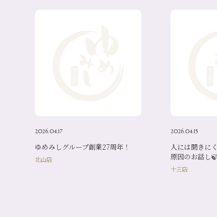
2026.04.17
2026.04.15
ゆめみしグループ創業27周年！
人には聞きに
原因のお話し
北山店
十三店