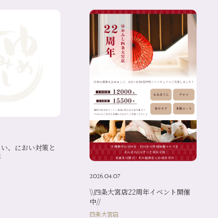
くい、におい対策と

2026.04.07
\\四条大宮店22周年イベント開催
中//
四条大宮店