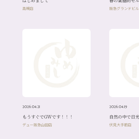
はじめまして
春の薬膳的セル
高槻店
阪急グランドビル
2026.04.21
2026.04.19
もうすぐでGWです！！！
自然の中で日
デュー阪急山田店
伏見大手筋店