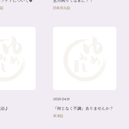
フケアについて🍀
五月病ってなぁに？？
店
四条烏丸店
2026.04.19
光浴♪
「何となく不調」ありませんか？
草津店