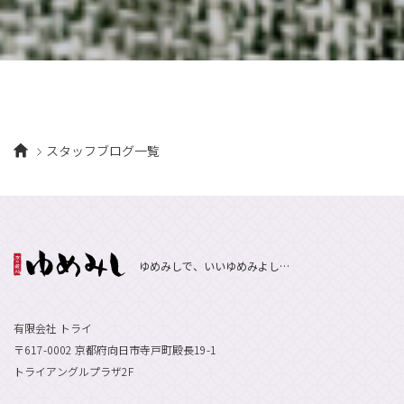
7月
（8）
1月
（5）
2016年
10月
（23）
5月
（9）
8月
（10）
3月
（9）
11月
（17）
6月
（8）
9月
（6）
4月
（9）
12月
（18）
7月
（6）
2月
（8）
10月
（10）
5月
（10）
8月
（10）
3月
（9）
11月
（20）
6月
（8）
1月
（7）
9月
（14）
4月
（13）
7月
（9）
2月
（10）
10月
（21）
5月
（7）
8月
（13）
3月
（10）
6月
（17）
1月
（9）
9月
（15）
4月
（14）
7月
（14）
スタッフブログ一覧
2月
（10）
5月
（23）
8月
（24）
3月
（7）
6月
（22）
1月
（9）
4月
（23）
7月
（21）
2月
（9）
5月
（21）
3月
（19）
6月
（15）
1月
（12）
4月
（21）
2月
（16）
5月
（13）
ゆめみしで、いいゆめみよし…
3月
（19）
1月
（8）
4月
（7）
2月
（16）
1月
（10）
有限会社 トライ
〒617-0002 京都府向日市寺戸町殿長19-1
トライアングルプラザ2F