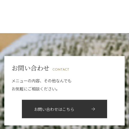
サロンのNEWS
（200）
四条大宮店
（108）
12月
（8）
2024年
6月
（11）
意外と？夏にお勧めな組み合わせ☆
おすすめメニュー
（98）
四条河原町店
（122）
11月
（11）
5月
（12）
夏本番！お祭り、花火とゆめみしと…
その他
（58）
12月
（11）
四条烏丸店
（158）
2023年
10月
（9）
4月
（11）
白髪対策(◎_◎)
11月
（15）
山科駅前店
（98）
9月
（8）
12月
（1）
3月
（14）
みだらし豆☆
2022年
10月
（13）
枚方店
（106）
8月
（8）
11月
（4）
2月
（11）
夏こそ足のむくみ対策♪
9月
（13）
淀屋橋odona店
12月
（6）
（21）
7月
（9）
2021年
10月
（5）
1月
（10）
8月
（15）
肥後橋店
11月
（5）
（26）
6月
（10）
9月
（4）
お問い合わせ
12月
（6）
7月
（16）
2020年
草津店
10月
（44）
（8）
CONTACT
5月
（10）
8月
（5）
11月
（8）
3月
（1）
西院店
9月
（126）
（7）
4月
（12）
メニューの内容、その他なんでも
12月
（10）
6月
（3）
2019年
10月
（9）
1月
（1）
お気軽にご相談ください。
阪急グランドビル店
8月
（7）
（18）
3月
（13）
11月
（8）
5月
（5）
9月
（8）
12月
（9）
高槻店
7月
（121）
（5）
2月
（12）
2018年
10月
（10）
4月
（6）
8月
（7）
11月
（8）
6月
（9）
1月
（9）
お問い合わせはこちら
9月
（9）
3月
（5）
12月
（36）
7月
（9）
2017年
10月
（9）
5月
（9）
8月
（10）
2月
（5）
11月
（36）
6月
（8）
9月
（6）
4月
（6）
12月
（9）