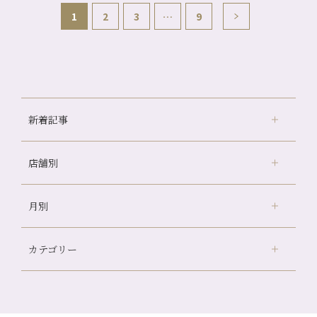
1
2
3
…
9
新着記事
店舗別
どのくらいのペースで通うのがおすすめ？
冷房の効きすぎた場所にずっといると、、、
月別
さがの温泉天山の湯店
（9）
山科駅前店24周年！
デュー阪急山田店
（24）
自律神経を整えて暑い夏を元気に過ごしましょう！
カテゴリー
伏見大手筋店
（77）
帰省前に体を整えておくメリット
2026年
北山店
（93）
夏の疲れを感じていませんか？「夏バテ爽快コース」のご紹
8月
（3）
介🌿
プライベート
（815）
2025年
十三店
（136）
7月
（11）
金券キャンペーン真っ最中です！！