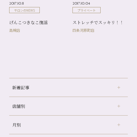
2017.10.11
2017.10.04
サロンのNEWS
プライベート
げんこつきなこ復活
ストレッチでスッキリ！！
高槻店
四条河原町店
新着記事
店舗別
どのくらいのペースで通うのがおすすめ？
冷房の効きすぎた場所にずっといると、、、
月別
さがの温泉天山の湯店
（9）
山科駅前店24周年！
デュー阪急山田店
（24）