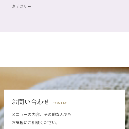
自律神経を整えて暑い夏を元気に過ごしましょう！
カテゴリー
伏見大手筋店
（77）
帰省前に体を整えておくメリット
2026年
北山店
（93）
夏の疲れを感じていませんか？「夏バテ爽快コース」のご紹
8月
（3）
介🌿
プライベート
（815）
2025年
十三店
（136）
7月
（11）
金券キャンペーン真っ最中です！！
サロンのNEWS
（200）
四条大宮店
（108）
12月
（8）
2024年
6月
（11）
意外と？夏にお勧めな組み合わせ☆
おすすめメニュー
（98）
四条河原町店
（122）
11月
（11）
5月
（12）
夏本番！お祭り、花火とゆめみしと…
その他
（58）
12月
（11）
四条烏丸店
（158）
2023年
10月
（9）
4月
（11）
白髪対策(◎_◎)
11月
（15）
山科駅前店
（98）
9月
（8）
12月
（1）
3月
（14）
みだらし豆☆
2022年
10月
（13）
枚方店
（106）
8月
（8）
11月
（4）
2月
（11）
夏こそ足のむくみ対策♪
9月
（13）
淀屋橋odona店
12月
（6）
（21）
7月
（9）
2021年
10月
（5）
1月
（10）
8月
（15）
肥後橋店
11月
（5）
（26）
6月
（10）
9月
（4）
お問い合わせ
12月
（6）
7月
（16）
2020年
草津店
10月
（44）
（8）
CONTACT
5月
（10）
8月
（5）
11月
（8）
3月
（1）
西院店
9月
（126）
（7）
4月
（12）
メニューの内容、その他なんでも
12月
（10）
6月
（3）
2019年
10月
（9）
1月
（1）
お気軽にご相談ください。
阪急グランドビル店
8月
（7）
（18）
3月
（13）
11月
（8）
5月
（5）
9月
（8）