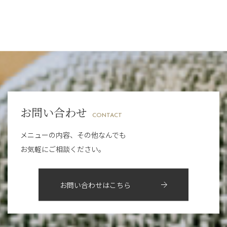
2024年
6月
（11）
意外と？夏にお勧めな組み合わせ☆
おすすめメニュー
（98）
四条河原町店
（122）
11月
（11）
5月
（12）
夏本番！お祭り、花火とゆめみしと…
その他
（58）
12月
（11）
四条烏丸店
（158）
2023年
10月
（9）
4月
（11）
白髪対策(◎_◎)
11月
（15）
山科駅前店
（98）
9月
（8）
12月
（1）
3月
（14）
みだらし豆☆
2022年
10月
（13）
枚方店
（106）
8月
（8）
11月
（4）
2月
（11）
夏こそ足のむくみ対策♪
9月
（13）
淀屋橋odona店
12月
（6）
（21）
7月
（9）
2021年
10月
（5）
1月
（10）
8月
（15）
肥後橋店
11月
（5）
（26）
6月
（10）
9月
（4）
お問い合わせ
12月
（6）
7月
（16）
2020年
草津店
10月
（44）
（8）
CONTACT
5月
（10）
8月
（5）
11月
（8）
3月
（1）
西院店
9月
（126）
（7）
4月
（12）
メニューの内容、その他なんでも
12月
（10）
6月
（3）
2019年
10月
（9）
1月
（1）
お気軽にご相談ください。
阪急グランドビル店
8月
（7）
（18）
3月
（13）
11月
（8）
5月
（5）
9月
（8）
12月
（9）
高槻店
7月
（121）
（5）
2月
（12）
2018年
10月
（10）
4月
（6）
8月
（7）
11月
（8）
6月
（9）
1月
（9）
お問い合わせはこちら
9月
（9）
3月
（5）
12月
（36）
7月
（9）
2017年
10月
（9）
5月
（9）
8月
（10）
2月
（5）
11月
（36）
6月
（8）
9月
（6）
4月
（6）
12月
（9）
7月
（8）
1月
（5）
2016年
10月
（23）
5月
（9）