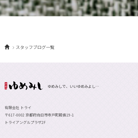
8月
（10）
3月
（9）
11月
（17）
6月
（8）
9月
（6）
4月
（9）
12月
（18）
7月
（6）
2月
（8）
10月
（10）
5月
（10）
8月
（10）
3月
（9）
11月
（20）
6月
（8）
1月
（7）
9月
（14）
4月
（13）
7月
（9）
2月
（10）
10月
（21）
5月
（7）
8月
（13）
3月
（10）
6月
（17）
1月
（9）
9月
（15）
4月
（14）
7月
（14）
スタッフブログ一覧
2月
（10）
5月
（23）
8月
（24）
3月
（7）
6月
（22）
1月
（9）
4月
（23）
7月
（21）
2月
（9）
5月
（21）
3月
（19）
6月
（15）
1月
（12）
4月
（21）
2月
（16）
5月
（13）
ゆめみしで、いいゆめみよし…
3月
（19）
1月
（8）
4月
（7）
2月
（16）
1月
（10）
有限会社 トライ
〒617-0002 京都府向日市寺戸町殿長19-1
トライアングルプラザ2F