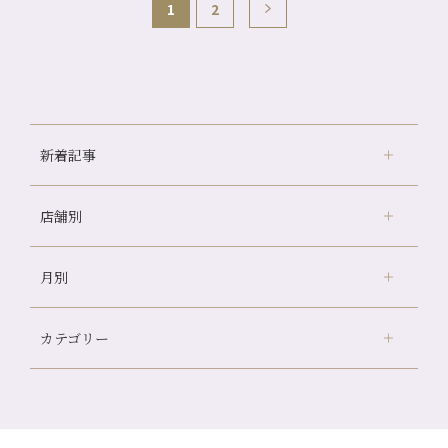
1
2
新着記事
店舗別
どのくらいのペースで通うのがおすすめ？
冷房の効きすぎた場所にずっといると、、、
月別
さがの温泉天山の湯店
（9）
山科駅前店24周年！
デュー阪急山田店
（24）
自律神経を整えて暑い夏を元気に過ごしましょう！
カテゴリー
伏見大手筋店
（77）
帰省前に体を整えておくメリット
2026年
北山店
（93）
夏の疲れを感じていませんか？「夏バテ爽快コース」のご紹
8月
（3）
介🌿
プライベート
（815）
2025年
十三店
（136）
7月
（11）
金券キャンペーン真っ最中です！！
サロンのNEWS
（200）
四条大宮店
（108）
12月
（8）