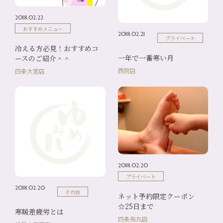
2018.02.22
おすすめメニュー
2018.02.21
プライベート
冷える方必見！おすすめコ
一年で一番寒い月
ースのご紹介＾＾
西院店
四条大宮店
2018.02.20
プライベート
2018.02.20
その他
ネット予約限定クーポン
☆25日まで
寒暖差疲労とは
四条烏丸店