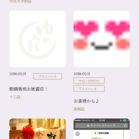
伏見大手筋店
2018.02.15
2018.02.13
プライベート
サロンのNEWS
動画看板お披露目！
プライベート
十三店
お客様から♪
高槻店