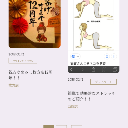
2018.02.12
サロンのNEWS
祝☆ゆめみし枚方店12周
年！！
2018.02.12
プライベート
枚方店
簡単で効果的なストレッチ
のご紹介！！
西院店