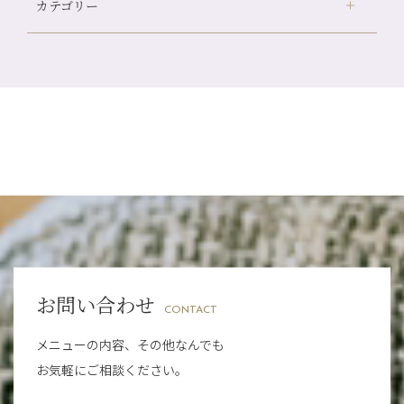
カテゴリー
伏見大手筋店
（77）
自律神経を整えて暑い夏を元気に過ごしましょう！
2026年
北山店
（93）
帰省前に体を整えておくメリット
8月
（4）
プライベート
（815）
2025年
十三店
（136）
夏の疲れを感じていませんか？「夏バテ爽快コース」のご紹
7月
（11）
介🌿
サロンのNEWS
（201）
四条大宮店
（109）
12月
（8）
2024年
6月
（11）
金券キャンペーン真っ最中です！！
おすすめメニュー
（98）
四条河原町店
（122）
11月
（11）
5月
（12）
意外と？夏にお勧めな組み合わせ☆
その他
（58）
12月
（11）
四条烏丸店
（158）
2023年
10月
（9）
4月
（11）
夏本番！お祭り、花火とゆめみしと…
11月
（15）
山科駅前店
（98）
9月
（8）
12月
（1）
3月
（14）
白髪対策(◎_◎)
2022年
10月
（13）
枚方店
（106）
8月
（8）
11月
（4）
2月
（11）
みだらし豆☆
9月
（13）
淀屋橋odona店
12月
（6）
（21）
7月
（9）
2021年
10月
（5）
1月
（10）
8月
（15）
肥後橋店
11月
（5）
（26）
6月
（10）
9月
（4）
お問い合わせ
12月
（6）
7月
（16）
2020年
草津店
10月
（44）
（8）
CONTACT
5月
（10）
8月
（5）
11月
（8）
3月
（1）
西院店
9月
（126）
（7）
4月
（12）
メニューの内容、その他なんでも
12月
（10）
6月
（3）
2019年
10月
（9）
1月
（1）
お気軽にご相談ください。
阪急グランドビル店
8月
（7）
（18）
3月
（13）
11月
（8）
5月
（5）
9月
（8）
12月
（9）
高槻店
7月
（121）
（5）
2月
（12）