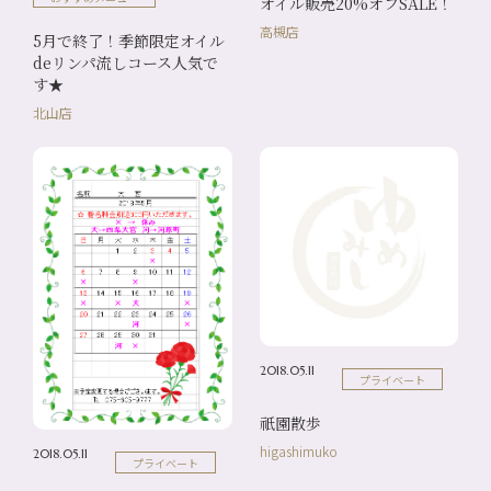
オイル販売20%オフSALE！
高槻店
5月で終了！季節限定オイル
deリンパ流しコース人気で
す★
北山店
2018.05.11
プライベート
祇園散歩
higashimuko
2018.05.11
プライベート