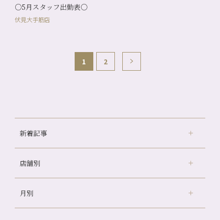
○5月スタッフ出勤表○
伏見大手筋店
1
2
新着記事
店舗別
京都の夏といえば…
どのくらいのペースで通うのがおすすめ？
月別
さがの温泉天山の湯店
（9）
冷房の効きすぎた場所にずっといると、、、
デュー阪急山田店
（24）
山科駅前店24周年！