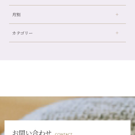
冷房の効きすぎた場所にずっといると、、、
月別
さがの温泉天山の湯店
（9）
山科駅前店24周年！
デュー阪急山田店
（24）
自律神経を整えて暑い夏を元気に過ごしましょう！
カテゴリー
伏見大手筋店
（77）
帰省前に体を整えておくメリット
2026年
北山店
（93）
夏の疲れを感じていませんか？「夏バテ爽快コース」のご紹
8月
（3）
介🌿
プライベート
（815）
2025年
十三店
（136）
7月
（11）
金券キャンペーン真っ最中です！！
サロンのNEWS
（200）
四条大宮店
（108）
12月
（8）
2024年
6月
（11）
意外と？夏にお勧めな組み合わせ☆
おすすめメニュー
（98）
四条河原町店
（122）
11月
（11）
5月
（12）
夏本番！お祭り、花火とゆめみしと…
その他
（58）
12月
（11）
四条烏丸店
（158）
2023年
10月
（9）
4月
（11）
白髪対策(◎_◎)
11月
（15）
山科駅前店
（98）
9月
（8）
12月
（1）
3月
（14）
みだらし豆☆
2022年
10月
（13）
枚方店
（106）
8月
（8）
11月
（4）
2月
（11）
夏こそ足のむくみ対策♪
9月
（13）
淀屋橋odona店
12月
（6）
（21）
7月
（9）
2021年
10月
（5）
1月
（10）
8月
（15）
肥後橋店
11月
（5）
（26）
6月
（10）
9月
（4）
お問い合わせ
12月
（6）
7月
（16）
2020年
草津店
10月
（44）
（8）
CONTACT