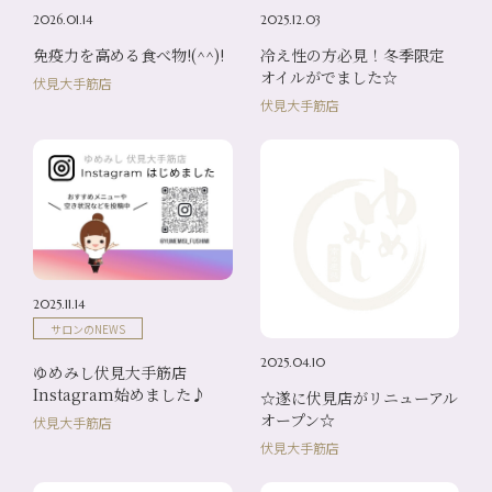
2026.01.14
2025.12.03
免疫力を高める食べ物!(^^)!
冷え性の方必見！冬季限定
オイルがでました☆
伏見大手筋店
伏見大手筋店
2025.11.14
サロンのNEWS
2025.04.10
ゆめみし伏見大手筋店
Instagram始めました♪
☆遂に伏見店がリニューアル
オープン☆
伏見大手筋店
伏見大手筋店