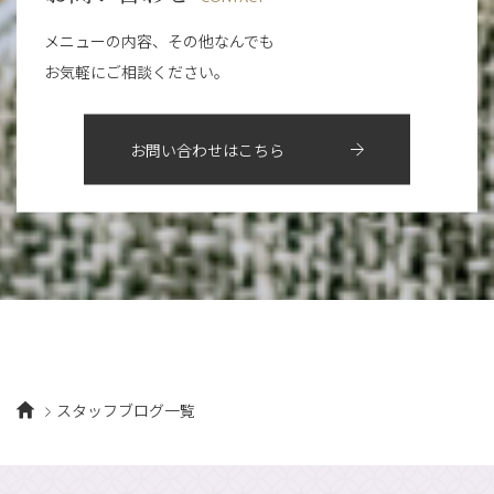
5月
（10）
8月
（5）
11月
（8）
3月
（1）
西院店
9月
（126）
（7）
4月
（12）
メニューの内容、その他なんでも
12月
（10）
6月
（3）
2019年
10月
（9）
1月
（1）
お気軽にご相談ください。
阪急グランドビル店
8月
（7）
（18）
3月
（13）
11月
（8）
5月
（5）
9月
（8）
12月
（9）
高槻店
7月
（121）
（5）
2月
（12）
2018年
10月
（10）
4月
（6）
8月
（7）
11月
（8）
6月
（9）
1月
（9）
お問い合わせはこちら
9月
（9）
3月
（5）
12月
（36）
7月
（9）
2017年
10月
（9）
5月
（9）
8月
（10）
2月
（5）
11月
（36）
6月
（8）
9月
（6）
4月
（6）
12月
（9）
7月
（8）
1月
（5）
2016年
10月
（23）
5月
（9）
8月
（10）
3月
（9）
11月
（17）
6月
（8）
9月
（6）
4月
（9）
12月
（18）
7月
（6）
2月
（8）
10月
（10）
5月
（10）
8月
（10）
3月
（9）
11月
（20）
6月
（8）
1月
（7）
9月
（14）
4月
（13）
7月
（9）
2月
（10）
10月
（21）
5月
（7）
8月
（13）
3月
（10）
6月
（17）
1月
（9）
9月
（15）
4月
（14）
7月
（14）
スタッフブログ一覧
2月
（10）
5月
（23）
8月
（24）
3月
（7）
6月
（22）
1月
（9）
4月
（23）
7月
（21）
2月
（9）
5月
（21）
3月
（19）