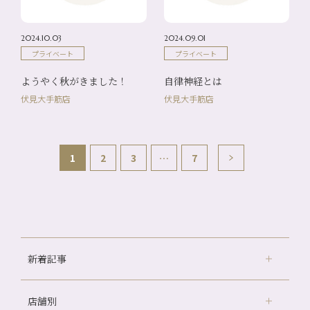
2024.10.03
2024.09.01
プライベート
プライベート
ようやく秋がきました！
自律神経とは
伏見大手筋店
伏見大手筋店
1
2
3
…
7
新着記事
店舗別
どのくらいのペースで通うのがおすすめ？