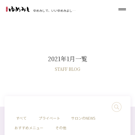
ゆめみしで、いいゆめみよし…
2021年1月一覧
STAFF BLOG
すべて
プライベート
サロンのNEWS
おすすめメニュー
その他