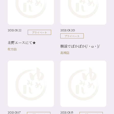
2021.01.22
2021.01.20
プライベート
プライベート
北野エースにて★
腸活でぽかぽか(/・ω・)/
枚方店
高槻店
2021.01.17
2021.01.15