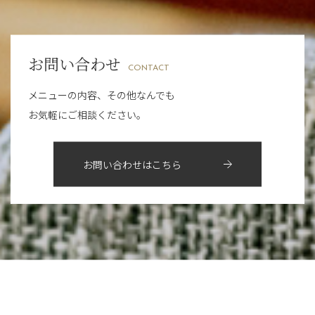
8月
（8）
11月
（4）
2月
（11）
７月に入りましたね(*^^*)
9月
（13）
淀屋橋odona店
12月
（6）
（21）
7月
（9）
2021年
10月
（5）
1月
（10）
8月
（15）
肥後橋店
11月
（5）
（26）
6月
（10）
9月
（4）
お問い合わせ
12月
（6）
7月
（16）
2020年
草津店
10月
（44）
（8）
CONTACT
5月
（10）
8月
（5）
11月
（8）
3月
（1）
西院店
9月
（126）
（7）
4月
（12）
メニューの内容、その他なんでも
12月
（10）
6月
（3）
2019年
10月
（9）
1月
（1）
お気軽にご相談ください。
阪急グランドビル店
8月
（7）
（18）
3月
（13）
11月
（8）
5月
（5）
9月
（8）
12月
（9）
高槻店
7月
（121）
（5）
2月
（12）
2018年
10月
（10）
4月
（6）
8月
（7）
11月
（8）
6月
（9）
1月
（9）
お問い合わせはこちら
9月
（9）
3月
（5）
12月
（36）
7月
（9）
2017年
10月
（9）
5月
（9）
8月
（10）
2月
（5）
11月
（36）
6月
（8）
9月
（6）
4月
（6）
12月
（9）
7月
（8）
1月
（5）
2016年
10月
（23）
5月
（9）
8月
（10）
3月
（9）
11月
（17）
6月
（8）
9月
（6）
4月
（9）
12月
（18）
7月
（6）
2月
（8）
10月
（10）
5月
（10）
8月
（10）
3月
（9）
11月
（20）
6月
（8）
1月
（7）
9月
（14）
4月
（13）
7月
（9）
2月
（10）
10月
（21）
5月
（7）
8月
（13）
3月
（10）
6月
（17）
1月
（9）