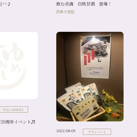
(^^♪
飲む点滴 白桃甘酒 登場！
四条大宮店
サロンのNEWS
20周年イベント♬
2022.08.05
プライベート