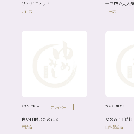
リングフィット
十三店で大人気
北山店
十三店
2022.08.14
2022.08.07
プライベート
良い睡眠のために☆
ゆめみし山科店
西院店
山科駅前店