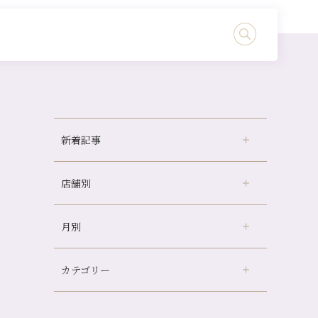
新着記事
店舗別
どのくらいのペースで通うのがおすすめ？
冷房の効きすぎた場所にずっといると、、、
月別
さがの温泉天山の湯店
（9）
山科駅前店24周年！
デュー阪急山田店
（24）
自律神経を整えて暑い夏を元気に過ごしまし
ょう！
カテゴリー
伏見大手筋店
（77）
2026年
帰省前に体を整えておくメリット
北山店
（93）
8月
（3）
夏の疲れを感じていませんか？「夏バテ爽快
プライベート
（815）
2025年