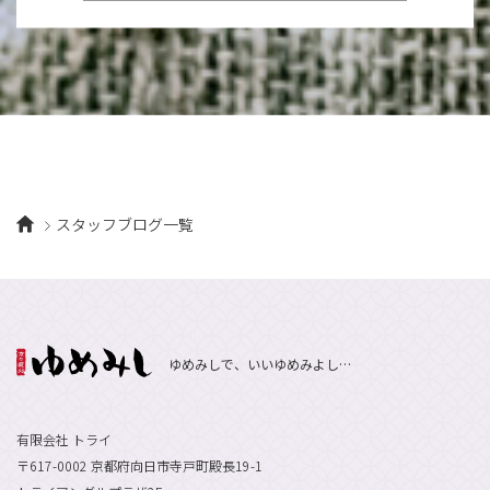
8月
（10）
2月
（5）
11月
（36）
6月
（8）
9月
（6）
4月
（6）
12月
（9）
7月
（8）
1月
（5）
2016年
10月
（23）
5月
（9）
8月
（10）
3月
（9）
11月
（17）
6月
（8）
9月
（6）
4月
（9）
12月
（18）
7月
（6）
2月
（8）
10月
（10）
5月
（10）
8月
（10）
3月
（9）
11月
（20）
6月
（8）
1月
（7）
9月
（14）
4月
（13）
7月
（9）
2月
（10）
10月
（21）
5月
（7）
8月
（13）
3月
（10）
6月
（17）
1月
（9）
9月
（15）
4月
（14）
7月
（14）
スタッフブログ一覧
2月
（10）
5月
（23）
8月
（24）
3月
（7）
6月
（22）
1月
（9）
4月
（23）
7月
（21）
2月
（9）
5月
（21）
3月
（19）
6月
（15）
1月
（12）
4月
（21）
2月
（16）
5月
（13）
ゆめみしで、いいゆめみよし…
3月
（19）
1月
（8）
4月
（7）
2月
（16）
1月
（10）
有限会社 トライ
〒617-0002 京都府向日市寺戸町殿長19-1