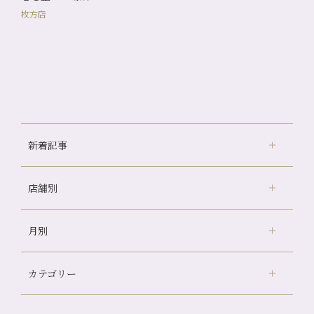
枚方店
新着記事
店舗別
冷房の効きすぎた場所にずっといると、、、
山科駅前店24周年！
月別
さがの温泉天山の湯店
（9）
自律神経を整えて暑い夏を元気に過ごしましょう！
デュー阪急山田店
（24）
帰省前に体を整えておくメリット
カテゴリー
伏見大手筋店
（77）
夏の疲れを感じていませんか？「夏バテ爽快コース」のご紹
2026年
介🌿
北山店
（93）
8月
（2）