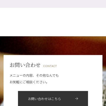
金券キャンペーン真っ最中です！！
プライベート
（815）
2025年
十三店
（136）
7月
（11）
意外と？夏にお勧めな組み合わせ☆
サロンのNEWS
（200）
四条大宮店
（108）
12月
（8）
2024年
6月
（11）
夏本番！お祭り、花火とゆめみしと…
おすすめメニュー
（98）
四条河原町店
（121）
11月
（11）
5月
（12）
白髪対策(◎_◎)
その他
（58）
12月
（11）
四条烏丸店
（158）
2023年
10月
（9）
4月
（11）
みだらし豆☆
11月
（15）
山科駅前店
（98）
9月
（8）
12月
（1）
3月
（14）
夏こそ足のむくみ対策♪
2022年
10月
（13）
枚方店
（106）
8月
（8）
11月
（4）
2月
（11）
７月に入りましたね(*^^*)
9月
（13）
淀屋橋odona店
12月
（6）
（21）
7月
（9）
2021年
10月
（5）
1月
（10）
8月
（15）
肥後橋店
11月
（5）
（26）
6月
（10）
9月
（4）
お問い合わせ
12月
（6）
7月
（16）
2020年
草津店
10月
（44）
（8）
CONTACT
5月
（10）
8月
（5）
11月
（8）
3月
（1）
西院店
9月
（126）
（7）
4月
（12）
メニューの内容、その他なんでも
12月
（10）
6月
（3）
2019年
10月
（9）
1月
（1）
お気軽にご相談ください。
阪急グランドビル店
8月
（7）
（18）
3月
（13）
11月
（8）
5月
（5）
9月
（8）
12月
（9）
高槻店
7月
（121）
（5）
2月
（12）
2018年
10月
（10）
4月
（6）
8月
（7）
11月
（8）
6月
（9）
1月
（9）
お問い合わせはこちら
9月
（9）
3月
（5）
12月
（36）
7月
（9）
2017年
10月
（9）
5月
（9）