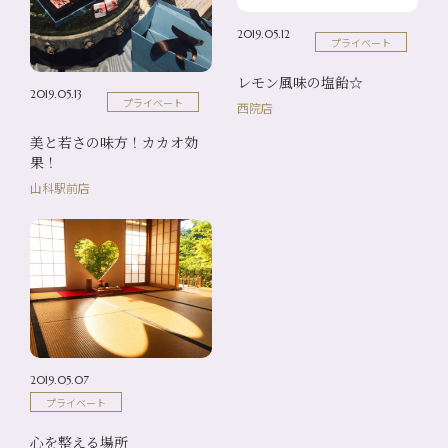
2019.05.12
プライベート
レモン風味の塩飴☆
2019.05.13
プライベート
西院店
美と若さの味方！カカオ効
果！
山科駅前店
2019.05.07
プライベート
心を整える場所