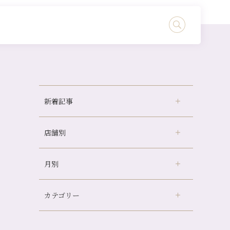
新着記事
店舗別
冷房の効きすぎた場所にずっといると、、、
山科駅前店24周年！
月別
さがの温泉天山の湯店
（9）
自律神経を整えて暑い夏を元気に過ごしまし
ょう！
デュー阪急山田店
（24）
帰省前に体を整えておくメリット
カテゴリー
伏見大手筋店
（77）
2026年
夏の疲れを感じていませんか？「夏バテ爽快
北山店
（93）
コース」のご紹介🌿
8月
（2）
プライベート
（815）
2025年