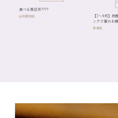
食べる黒豆茶????
【7～9月】炭
山科駅前店
ンクで夏のお
草津店