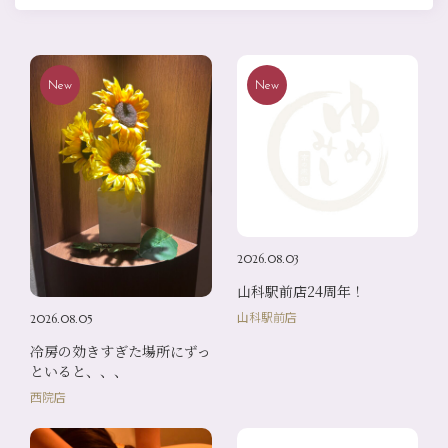
New
New
2026.08.03
山科駅前店24周年！
山科駅前店
2026.08.05
冷房の効きすぎた場所にずっ
といると、、、
西院店