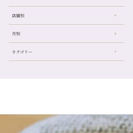
店舗別
冷房の効きすぎた場所にずっといると、、、
山科駅前店24周年！
月別
さがの温泉天山の湯店
（9）
自律神経を整えて暑い夏を元気に過ごしましょう！
デュー阪急山田店
（24）
帰省前に体を整えておくメリット
カテゴリー
伏見大手筋店
（77）
夏の疲れを感じていませんか？「夏バテ爽快コース」のご紹
2026年
介🌿
北山店
（93）
8月
（2）
金券キャンペーン真っ最中です！！
プライベート
（815）
2025年
十三店
（136）
7月
（11）
意外と？夏にお勧めな組み合わせ☆
サロンのNEWS
（200）
四条大宮店
（108）
12月
（8）
2024年
6月
（11）
夏本番！お祭り、花火とゆめみしと…
おすすめメニュー
（98）
四条河原町店
（121）
11月
（11）
5月
（12）
白髪対策(◎_◎)
その他
（58）
12月
（11）
四条烏丸店
（158）
2023年
10月
（9）
4月
（11）
みだらし豆☆
11月
（15）
山科駅前店
（98）
9月
（8）
12月
（1）
3月
（14）
夏こそ足のむくみ対策♪
2022年
10月
（13）
枚方店
（106）
8月
（8）
11月
（4）
2月
（11）
７月に入りましたね(*^^*)
9月
（13）
淀屋橋odona店
12月
（6）
（21）