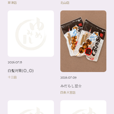
草津店
北山店
2026.07.15
白髪対策(◎_◎)
十三店
2026.07.09
みだらし豆☆
四条大宮店