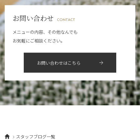
7月
（9）
2021年
10月
（5）
1月
（10）
8月
（15）
肥後橋店
11月
（5）
（26）
6月
（10）
9月
（4）
お問い合わせ
12月
（6）
7月
（16）
2020年
草津店
10月
（44）
（8）
CONTACT
5月
（10）
8月
（5）
11月
（8）
3月
（1）
西院店
9月
（126）
（7）
4月
（12）
メニューの内容、その他なんでも
12月
（10）
6月
（3）
2019年
10月
（9）
1月
（1）
お気軽にご相談ください。
阪急グランドビル店
8月
（7）
（18）
3月
（13）
11月
（8）
5月
（5）
9月
（8）
12月
（9）
高槻店
7月
（121）
（5）
2月
（12）
2018年
10月
（10）
4月
（6）
8月
（7）
11月
（8）
6月
（9）
1月
（9）
お問い合わせはこちら
9月
（9）
3月
（5）
12月
（36）
7月
（9）
2017年
10月
（9）
5月
（9）
8月
（10）
2月
（5）
11月
（36）
6月
（8）
9月
（6）
4月
（6）
12月
（9）
7月
（8）
1月
（5）
2016年
10月
（23）
5月
（9）
8月
（10）
3月
（9）
11月
（17）
6月
（8）
9月
（6）
4月
（9）
12月
（18）
7月
（6）
2月
（8）
10月
（10）
5月
（10）
8月
（10）
3月
（9）
11月
（20）
6月
（8）
1月
（7）
9月
（14）
4月
（13）
7月
（9）
2月
（10）
10月
（21）
5月
（7）
8月
（13）
3月
（10）
6月
（17）
1月
（9）
9月
（15）
4月
（14）
7月
（14）
スタッフブログ一覧
2月
（10）
5月
（23）