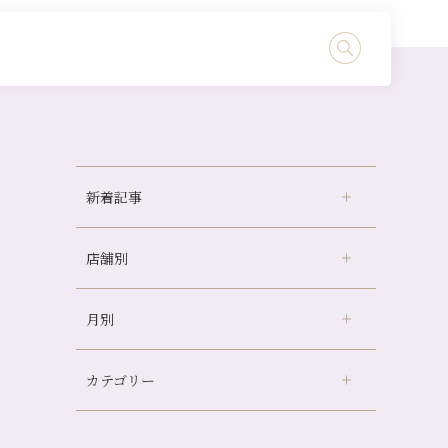
新着記事
店舗別
どのくらいのペースで通うのがおすすめ？
冷房の効きすぎた場所にずっといると、、、
月別
さがの温泉天山の湯店
（9）
山科駅前店24周年！
デュー阪急山田店
（24）
自律神経を整えて暑い夏を元気に過ごしまし
ょう！
カテゴリー
伏見大手筋店
（77）
2026年
帰省前に体を整えておくメリット
北山店
（93）
8月
（3）
夏の疲れを感じていませんか？「夏バテ爽快
プライベート
（815）
2025年