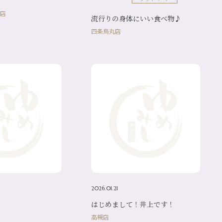
】
店
流行りの身体にいい食べ物♪
四条烏丸店
2026.01.21
はじめまして！井上です！
高槻店