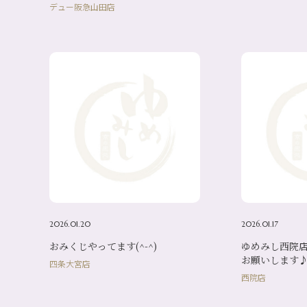
デュー阪急山田店
2026.01.20
2026.01.17
おみくじやってます(^-^)
ゆめみし西院
お願いします
四条大宮店
西院店