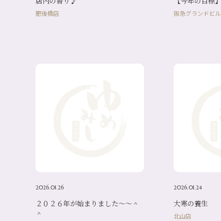
店内の香り♪
【今年の目標
肥後橋店
阪急グランドビル
2026.01.26
2026.01.24
２０２６年が始まりました～～＾
大寒の養生
＾
北山店