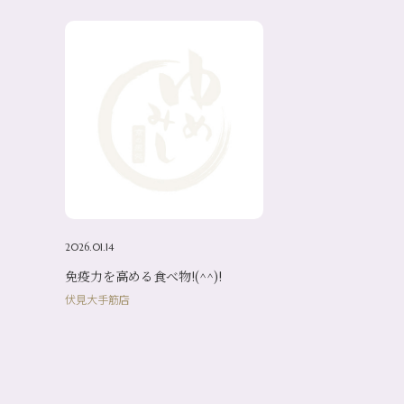
2026.01.14
免疫力を高める食べ物!(^^)!
伏見大手筋店