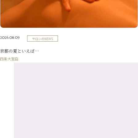
10月
（21）
5月
（7）
8月
（13）
3月
（10）
6月
（17）
1月
（9）
9月
（15）
4月
（14）
7月
（14）
2月
（10）
5月
（23）
8月
（24）
3月
（7）
6月
（22）
1月
（9）
4月
（23）
7月
（21）
2月
（9）
5月
（21）
2026.08.09
サロンのNEWS
3月
（19）
6月
（15）
1月
（12）
4月
（21）
2月
（16）
京都の夏といえば…
5月
（13）
3月
（19）
四条大宮店
1月
（8）
4月
（7）
2月
（16）
1月
（10）