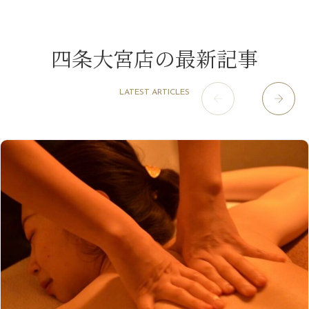
白髪対策(◎_◎)
12月
（1）
3月
（14）
2022年
10月
（13）
枚方店
（106）
8月
（8）
みだらし豆☆
11月
（4）
2月
（11）
9月
（13）
淀屋橋odona店
12月
（6）
（21）
7月
（9）
四条大宮店の最新記事
2021年
10月
（5）
1月
（10）
8月
（15）
肥後橋店
11月
（5）
（26）
6月
（10）
9月
（4）
12月
（6）
7月
（16）
2020年
草津店
10月
（44）
（8）
5月
（10）
LATEST ARTICLES
8月
（5）
11月
（8）
3月
（1）
西院店
9月
（126）
（7）
4月
（12）
12月
（10）
6月
（3）
2019年
10月
（9）
1月
（1）
阪急グランドビル店
8月
（7）
（18）
3月
（13）
11月
（8）
5月
（5）
9月
（8）
12月
（9）
高槻店
7月
（121）
（5）
2月
（12）
2018年
10月
（10）
4月
（6）
8月
（7）
11月
（8）
6月
（9）
1月
（9）
9月
（9）
3月
（5）
12月
（36）
7月
（9）
2017年
10月
（9）
5月
（9）
8月
（10）
2月
（5）
11月
（36）
6月
（8）
9月
（6）
4月
（6）
12月
（9）
7月
（8）
1月
（5）
2016年
10月
（23）
5月
（9）
8月
（10）
3月
（9）
11月
（17）
6月
（8）
9月
（6）
4月
（9）
12月
（18）
7月
（6）
2月
（8）
10月
（10）
5月
（10）
8月
（10）
3月
（9）
11月
（20）
6月
（8）
1月
（7）
9月
（14）
4月
（13）
7月
（9）
2月
（10）