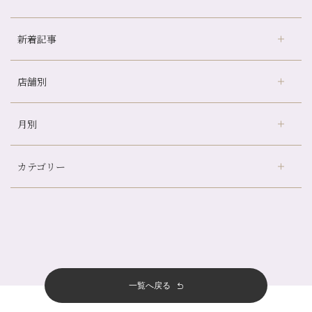
新着記事
店舗別
京都の夏といえば…
どのくらいのペースで通うのがおすすめ？
月別
さがの温泉天山の湯店
（9）
冷房の効きすぎた場所にずっといると、、、
デュー阪急山田店
（24）
山科駅前店24周年！
カテゴリー
伏見大手筋店
（77）
自律神経を整えて暑い夏を元気に過ごしましょう！
2026年
北山店
（93）
帰省前に体を整えておくメリット
8月
（4）
プライベート
（815）
2025年
十三店
（136）
夏の疲れを感じていませんか？「夏バテ爽快コース」のご紹介🌿
7月
（11）
サロンのNEWS
（201）
四条大宮店
（109）
12月
（8）
金券キャンペーン真っ最中です！！
2024年
6月
（11）
おすすめメニュー
（98）
四条河原町店
（122）
11月
（11）
意外と？夏にお勧めな組み合わせ☆
5月
（12）
その他
（58）
12月
（11）
一覧へ戻る
四条烏丸店
（158）
2023年
10月
（9）
夏本番！お祭り、花火とゆめみしと…
4月
（11）
11月
（15）
山科駅前店
（98）
9月
（8）