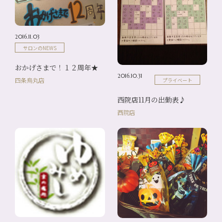
2016.11.03
サロンのNEWS
おかげさまで！１２周年★
2016.10.31
四条烏丸店
プライベート
西院店11月の出勤表♪
西院店