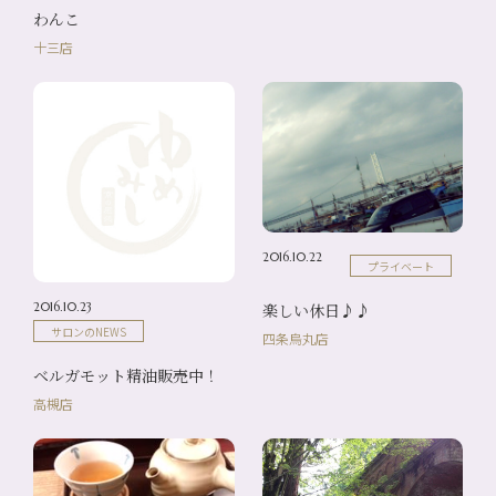
わんこ
十三店
2016.10.22
プライベート
楽しい休日♪♪
2016.10.23
サロンのNEWS
四条烏丸店
ベルガモット精油販売中！
高槻店