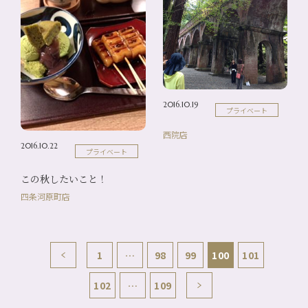
2016.10.19
プライベート
西院店
2016.10.22
プライベート
この秋したいこと！
四条河原町店
1
…
98
99
100
101
102
…
109