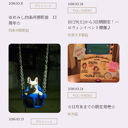
2016.10.31
2016.10.28
プライベート
サロンのNEWS
ゆめみし四条河原町店 13
10/29(土)から3日間限定！ハ
周年☆
ロウィンイベント開催♪
四条河原町店
伏見大手筋店
2016.10.24
サロンのNEWS
☆11月末までの限定発売☆
枚方店
2016.10.25
プライベート