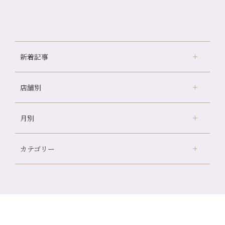
新着記事
店舗別
冷房の効きすぎた場所にずっといると、、、
山科駅前店24周年！
月別
さがの温泉天山の湯店
（9）
自律神経を整えて暑い夏を元気に過ごしましょう！
デュー阪急山田店
（24）
帰省前に体を整えておくメリット
カテゴリー
伏見大手筋店
（77）
夏の疲れを感じていませんか？「夏バテ爽快コース」のご紹
2026年
介🌿
北山店
（93）
8月
（2）
金券キャンペーン真っ最中です！！
プライベート
（815）
2025年
十三店
（136）
7月
（11）
意外と？夏にお勧めな組み合わせ☆
サロンのNEWS
（200）
四条大宮店
（108）
12月
（8）
2024年
6月
（11）
夏本番！お祭り、花火とゆめみしと…
おすすめメニュー
（98）
四条河原町店
（121）
11月
（11）