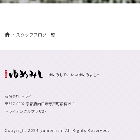
2月
（8）
10月
（10）
5月
（10）
8月
（10）
3月
（9）
11月
（20）
6月
（8）
1月
（7）
9月
（14）
4月
（13）
7月
（9）
2月
（10）
10月
（21）
5月
（7）
8月
（13）
3月
（10）
6月
（17）
1月
（9）
9月
（15）
4月
（14）
7月
（14）
スタッフブログ一覧
2月
（10）
5月
（23）
8月
（24）
3月
（7）
6月
（22）
1月
（9）
4月
（23）
7月
（21）
2月
（9）
5月
（21）
3月
（19）
6月
（15）
1月
（12）
4月
（21）
2月
（16）
5月
（13）
ゆめみしで、いいゆめみよし…
3月
（19）
1月
（8）
4月
（7）
2月
（16）
1月
（10）
有限会社 トライ
〒617-0002 京都府向日市寺戸町殿長19-1
トライアングルプラザ2F
Copyright 2024 yumemishi All Rights Reserved.