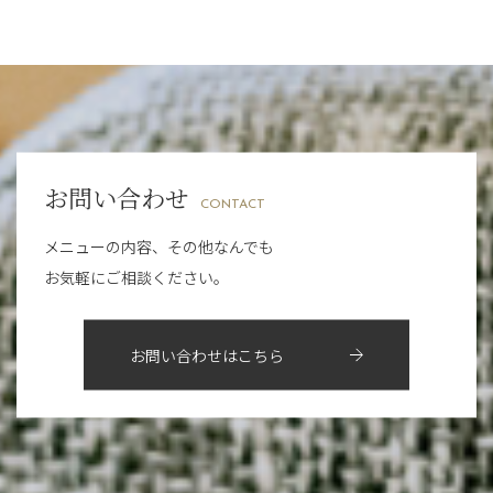
5月
（12）
白髪対策(◎_◎)
その他
（58）
12月
（11）
四条烏丸店
（158）
2023年
10月
（9）
4月
（11）
みだらし豆☆
11月
（15）
山科駅前店
（98）
9月
（8）
12月
（1）
3月
（14）
夏こそ足のむくみ対策♪
2022年
10月
（13）
枚方店
（106）
8月
（8）
11月
（4）
2月
（11）
７月に入りましたね(*^^*)
9月
（13）
淀屋橋odona店
12月
（6）
（21）
7月
（9）
2021年
10月
（5）
1月
（10）
8月
（15）
肥後橋店
11月
（5）
（26）
6月
（10）
9月
（4）
お問い合わせ
12月
（6）
7月
（16）
2020年
草津店
10月
（44）
（8）
CONTACT
5月
（10）
8月
（5）
11月
（8）
3月
（1）
西院店
9月
（126）
（7）
4月
（12）
メニューの内容、その他なんでも
12月
（10）
6月
（3）
2019年
10月
（9）
1月
（1）
お気軽にご相談ください。
阪急グランドビル店
8月
（7）
（18）
3月
（13）
11月
（8）
5月
（5）
9月
（8）
12月
（9）
高槻店
7月
（121）
（5）
2月
（12）
2018年
10月
（10）
4月
（6）
8月
（7）
11月
（8）
6月
（9）
1月
（9）
お問い合わせはこちら
9月
（9）
3月
（5）
12月
（36）
7月
（9）
2017年
10月
（9）
5月
（9）
8月
（10）
2月
（5）
11月
（36）
6月
（8）
9月
（6）
4月
（6）
12月
（9）
7月
（8）
1月
（5）
2016年
10月
（23）
5月
（9）
8月
（10）
3月
（9）
11月
（17）
6月
（8）
9月
（6）
4月
（9）
12月
（18）
7月
（6）