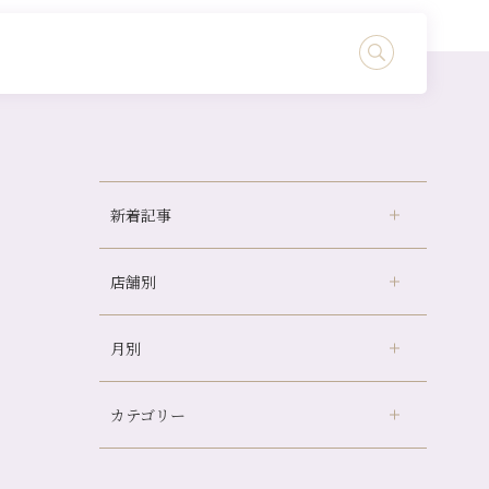
新着記事
店舗別
どのくらいのペースで通うのがおすすめ？
冷房の効きすぎた場所にずっといると、、、
月別
さがの温泉天山の湯店
（9）
山科駅前店24周年！
デュー阪急山田店
（24）
自律神経を整えて暑い夏を元気に過ごしまし
ょう！
カテゴリー
伏見大手筋店
（77）
2026年
帰省前に体を整えておくメリット
北山店
（93）
8月
（3）
夏の疲れを感じていませんか？「夏バテ爽快
プライベート
（815）
2025年