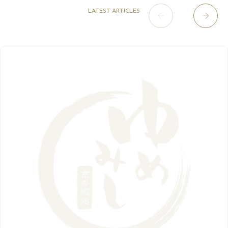
12月
（6）
7月
（16）
2020年
草津店
10月
（44）
（8）
5月
（10）
LATEST ARTICLES
8月
（5）
11月
（8）
3月
（1）
西院店
9月
（126）
（7）
4月
（12）
12月
（10）
6月
（3）
2019年
10月
（9）
1月
（1）
阪急グランドビル店
8月
（7）
（18）
3月
（13）
11月
（8）
5月
（5）
9月
（8）
12月
（9）
高槻店
7月
（121）
（5）
2月
（12）
2018年
10月
（10）
4月
（6）
8月
（7）
11月
（8）
6月
（9）
1月
（9）
9月
（9）
3月
（5）
12月
（36）
7月
（9）
2017年
10月
（9）
5月
（9）
8月
（10）
2月
（5）
11月
（36）
6月
（8）
9月
（6）
4月
（6）
12月
（9）
7月
（8）
1月
（5）
2016年
10月
（23）
5月
（9）
8月
（10）
3月
（9）
11月
（17）
6月
（8）
9月
（6）
4月
（9）
12月
（18）
7月
（6）
2月
（8）
10月
（10）
5月
（10）
8月
（10）
3月
（9）
11月
（20）
6月
（8）
1月
（7）
9月
（14）
4月
（13）
7月
（9）
2月
（10）
10月
（21）
5月
（7）
8月
（13）
3月
（10）
6月
（17）
1月
（9）
9月
（15）
4月
（14）
7月
（14）
2月
（10）
5月
（23）
8月
（24）
3月
（7）
6月
（22）
1月
（9）
4月
（23）
7月
（21）
2月
（9）