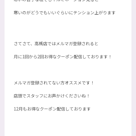
寒いのがどうでもいいぐらいにテンション上がります
さてさて、高槻店ではメルマガ登録されると
月に1回から2回お得なクーポン配信しております！
メルマガ登録されてない方オススメです！
店頭でスタッフにお声かけくださいね！
12月もお得なクーポン配信しております