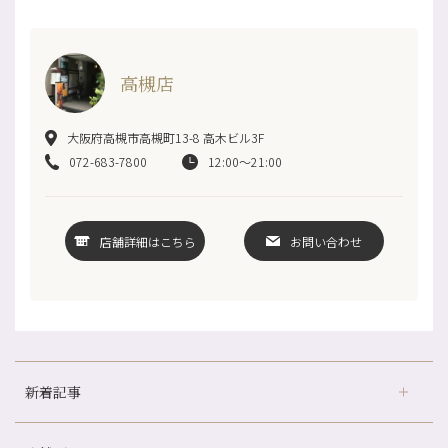
高槻店
大阪府高槻市高槻町13-8 高木ビル3F
072-683-7800
12:00～21:00
店舗詳細はこちら
お問い合わせ
新着記事