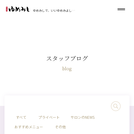
ゆめみしで、いいゆめみよし…
スタッフブログ
blog
すべて
プライベート
サロンのNEWS
おすすめメニュー
その他