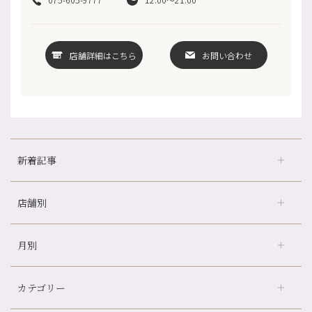
店舗詳細はこちら
お問い合わせ
新着記事
店舗別
どのくらいのペースで通うのがおすすめ？
冷房の効きすぎた場所にずっといると、、、
月別
さがの温泉天山の湯店
（9）
山科駅前店24周年！
デュー阪急山田店
（24）
自律神経を整えて暑い夏を元気に過ごしましょう！
カテゴリー
伏見大手筋店
（77）
帰省前に体を整えておくメリット
2026年