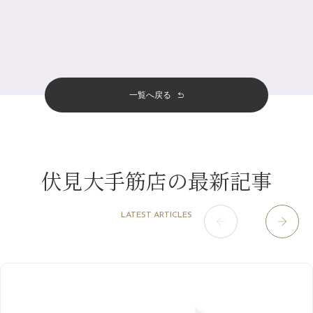
北山店
（93）
夏の疲れを感じていませんか？「夏バテ爽快コース」のご紹介🌿
8月
（3）
プライベート
（815）
2025年
十三店
（136）
金券キャンペーン真っ最中です！！
7月
（11）
サロンのNEWS
（200）
四条大宮店
（108）
12月
（8）
意外と？夏にお勧めな組み合わせ☆
2024年
6月
（11）
おすすめメニュー
（98）
四条河原町店
（122）
11月
（11）
夏本番！お祭り、花火とゆめみしと…
5月
（12）
その他
（58）
12月
（11）
一覧へ戻る
四条烏丸店
（158）
2023年
10月
（9）
白髪対策(◎_◎)
4月
（11）
11月
（15）
山科駅前店
（98）
9月
（8）
みだらし豆☆
12月
（1）
3月
（14）
2022年
10月
（13）
枚方店
（106）
8月
（8）
夏こそ足のむくみ対策♪
11月
（4）
2月
（11）
9月
（13）
淀屋橋odona店
12月
（6）
（21）
7月
（9）
伏見大手筋店の最新記事
2021年
10月
（5）
1月
（10）
8月
（15）
肥後橋店
11月
（5）
（26）
6月
（10）
9月
（4）
12月
（6）
7月
（16）
2020年
草津店
10月
（44）
（8）
5月
（10）
LATEST ARTICLES
8月
（5）
11月
（8）
3月
（1）
西院店
9月
（126）
（7）
4月
（12）
12月
（10）
6月
（3）
2019年
10月
（9）
1月
（1）
阪急グランドビル店
8月
（7）
（18）
3月
（13）
11月
（8）
5月
（5）
9月
（8）
12月
（9）
高槻店
7月
（121）
（5）
2月
（12）
2018年
10月
（10）
4月
（6）
8月
（7）
11月
（8）
6月
（9）
1月
（9）
9月
（9）
3月
（5）