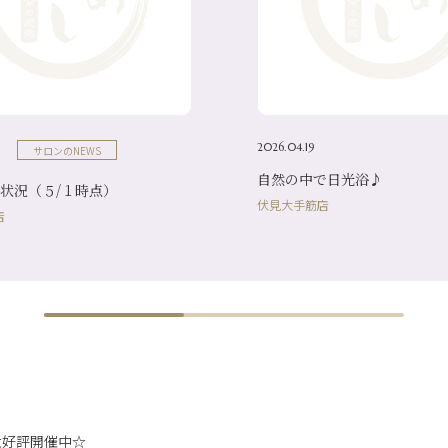
2026.04.19
サロンのNEWS
自然の中で日光浴♪
状況（５/１時点）
伏見大手筋店
店
大好評開催中☆