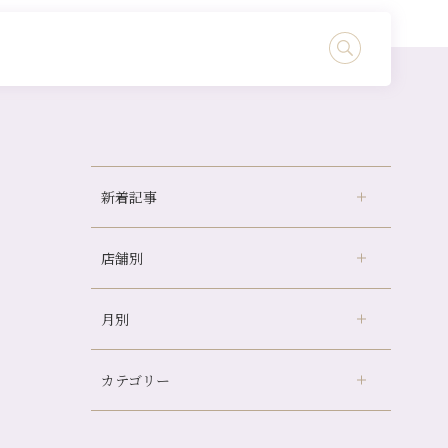
新着記事
店舗別
冷房の効きすぎた場所にずっといると、、、
山科駅前店24周年！
月別
さがの温泉天山の湯店
（9）
自律神経を整えて暑い夏を元気に過ごしまし
ょう！
デュー阪急山田店
（24）
帰省前に体を整えておくメリット
カテゴリー
伏見大手筋店
（77）
2026年
夏の疲れを感じていませんか？「夏バテ爽快
北山店
（93）
コース」のご紹介🌿
8月
（2）
プライベート
（815）
2025年