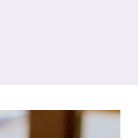
十三店
（136）
コース」のご紹介🌿
7月
（11）
サロンのNEWS
（200）
四条大宮店
（108）
12月
（8）
金券キャンペーン真っ最中です！！
2024年
6月
（11）
おすすめメニュー
（98）
四条河原町店
（122）
11月
（11）
意外と？夏にお勧めな組み合わせ☆
5月
（12）
その他
（58）
12月
（11）
四条烏丸店
（158）
2023年
10月
（9）
夏本番！お祭り、花火とゆめみしと…
4月
（11）
11月
（15）
山科駅前店
（98）
9月
（8）
白髪対策(◎_◎)
12月
（1）
3月
（14）
2022年
10月
（13）
枚方店
（106）
8月
（8）
みだらし豆☆
11月
（4）
2月
（11）
9月
（13）
淀屋橋odona店
12月
（6）
（21）
7月
（9）
夏こそ足のむくみ対策♪
2021年
10月
（5）
1月
（10）
8月
（15）
肥後橋店
11月
（5）
（26）
6月
（10）
9月
（4）
12月
（6）
7月
（16）
2020年
草津店
10月
（44）
（8）
5月
（10）
8月
（5）
11月
（8）
3月
（1）
西院店
9月
（126）
（7）
4月
（12）
12月
（10）
6月
（3）
2019年
10月
（9）
1月
（1）
阪急グランドビル店
8月
（7）
（18）
3月
（13）
11月
（8）
5月
（5）
9月
（8）
12月
（9）
高槻店
7月
（121）
（5）
2月
（12）
2018年
10月
（10）
4月
（6）
8月
（7）
11月
（8）
6月
（9）
1月
（9）
9月
（9）
3月
（5）
12月
（36）
7月
（9）
2017年
10月
（9）
5月
（9）
8月
（10）
2月
（5）