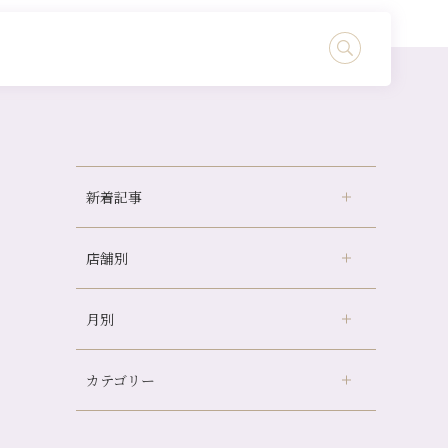
新着記事
店舗別
どのくらいのペースで通うのがおすすめ？
冷房の効きすぎた場所にずっといると、、、
月別
さがの温泉天山の湯店
（9）
山科駅前店24周年！
デュー阪急山田店
（24）
自律神経を整えて暑い夏を元気に過ごしまし
ょう！
カテゴリー
伏見大手筋店
（77）
2026年
帰省前に体を整えておくメリット
北山店
（93）
8月
（3）
夏の疲れを感じていませんか？「夏バテ爽快
プライベート
（815）
2025年