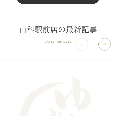
4月
（11）
11月
（15）
山科駅前店
（98）
9月
（8）
みだらし豆☆
12月
（1）
3月
（14）
2022年
10月
（13）
枚方店
（106）
8月
（8）
夏こそ足のむくみ対策♪
11月
（4）
2月
（11）
9月
（13）
淀屋橋odona店
12月
（6）
（21）
7月
（9）
山科駅前店の最新記事
2021年
10月
（5）
1月
（10）
8月
（15）
肥後橋店
11月
（5）
（26）
6月
（10）
9月
（4）
12月
（6）
7月
（16）
2020年
草津店
10月
（44）
（8）
5月
（10）
LATEST ARTICLES
8月
（5）
11月
（8）
3月
（1）
西院店
9月
（126）
（7）
4月
（12）
12月
（10）
6月
（3）
2019年
10月
（9）
1月
（1）
阪急グランドビル店
8月
（7）
（18）
3月
（13）
11月
（8）
5月
（5）
9月
（8）
12月
（9）
高槻店
7月
（121）
（5）
2月
（12）
2018年
10月
（10）
4月
（6）
8月
（7）
11月
（8）
6月
（9）
1月
（9）
9月
（9）
3月
（5）
12月
（36）
7月
（9）
2017年
10月
（9）
5月
（9）
8月
（10）
2月
（5）
11月
（36）
6月
（8）
9月
（6）
4月
（6）
12月
（9）
7月
（8）
1月
（5）
2016年
10月
（23）
5月
（9）
8月
（10）
3月
（9）
11月
（17）
6月
（8）
9月
（6）
4月
（9）
12月
（18）
7月
（6）
2月
（8）
10月
（10）
5月
（10）
8月
（10）
3月
（9）
11月
（20）