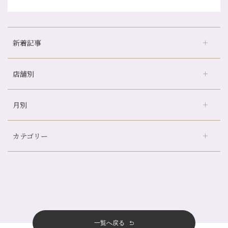
新着記事
店舗別
どのくらいのペースで通うのがおすすめ？
冷房の効きすぎた場所にずっといると、、、
月別
さがの温泉天山の湯店
（9）
山科駅前店24周年！
デュー阪急山田店
（24）
自律神経を整えて暑い夏を元気に過ごしましょう！
カテゴリー
伏見大手筋店
（77）
帰省前に体を整えておくメリット
2026年
北山店
（93）
夏の疲れを感じていませんか？「夏バテ爽快コース」のご紹介🌿
8月
（3）
プライベート
（815）
2025年
十三店
（136）
金券キャンペーン真っ最中です！！
7月
（11）
サロンのNEWS
（200）
四条大宮店
（108）
12月
（8）
意外と？夏にお勧めな組み合わせ☆
2024年
6月
（11）
おすすめメニュー
（98）
四条河原町店
（122）
11月
（11）
夏本番！お祭り、花火とゆめみしと…
5月
（12）
その他
（58）
12月
（11）
一覧へ戻る
四条烏丸店
（158）
2023年
10月
（9）
白髪対策(◎_◎)