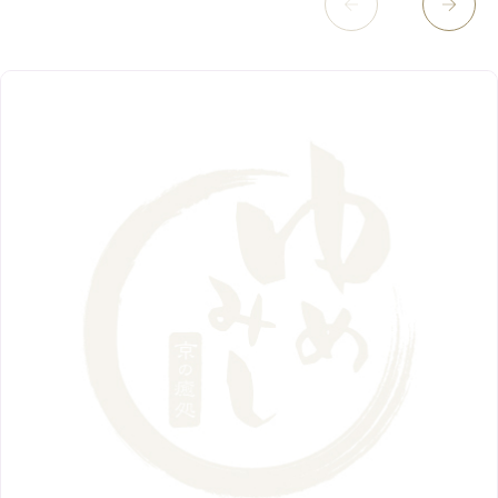
8月
（5）
11月
（8）
3月
（1）
西院店
9月
（126）
（7）
4月
（12）
12月
（10）
6月
（3）
2019年
10月
（9）
1月
（1）
阪急グランドビル店
8月
（7）
（18）
3月
（13）
11月
（8）
5月
（5）
9月
（8）
12月
（9）
高槻店
7月
（121）
（5）
2月
（12）
2018年
10月
（10）
4月
（6）
8月
（7）
11月
（8）
6月
（9）
1月
（9）
9月
（9）
3月
（5）
12月
（36）
7月
（9）
2017年
10月
（9）
5月
（9）
8月
（10）
2月
（5）
11月
（36）
6月
（8）
9月
（6）
4月
（6）
12月
（9）
7月
（8）
1月
（5）
2016年
10月
（23）
5月
（9）
8月
（10）
3月
（9）
11月
（17）
6月
（8）
9月
（6）
4月
（9）
12月
（18）
7月
（6）
2月
（8）
10月
（10）
5月
（10）
8月
（10）
3月
（9）
11月
（20）
6月
（8）
1月
（7）
9月
（14）
4月
（13）
7月
（9）
2月
（10）
10月
（21）
5月
（7）
8月
（13）
3月
（10）
6月
（17）
1月
（9）
9月
（15）
4月
（14）
7月
（14）
2月
（10）
5月
（23）
8月
（24）
3月
（7）
6月
（22）
1月
（9）
4月
（23）
7月
（21）
2月
（9）
5月
（21）
3月
（19）
6月
（15）