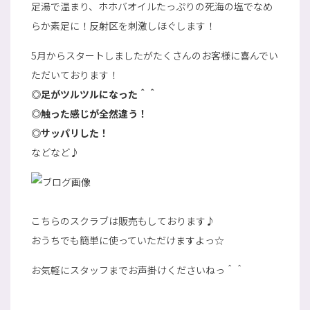
足湯で温まり、ホホバオイルたっぷりの死海の塩でなめ
らか素足に！反射区を刺激しほぐします！
5月からスタートしましたがたくさんのお客様に喜んでい
ただいております！
◎足がツルツルになった＾＾
◎触った感じが全然違う！
◎サッパリした！
などなど♪
こちらのスクラブは販売もしております♪
おうちでも簡単に使っていただけますよっ☆
お気軽にスタッフまでお声掛けくださいねっ＾＾