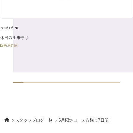
1月
（12）
4月
（21）
2月
（16）
5月
（13）
3月
（19）
1月
（8）
4月
（7）
2月
（16）
2026.06.28
1月
（10）
休日の出来事♪
四条烏丸店
スタッフブログ一覧
5月限定コース☆残り7日間！