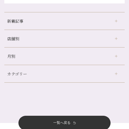
新着記事
店舗別
冷房の効きすぎた場所にずっといると、、、
山科駅前店24周年！
月別
さがの温泉天山の湯店
（9）
自律神経を整えて暑い夏を元気に過ごしましょう！
デュー阪急山田店
（24）
帰省前に体を整えておくメリット
カテゴリー
伏見大手筋店
（77）
夏の疲れを感じていませんか？「夏バテ爽快コース」のご紹介🌿
2026年
北山店
（93）
金券キャンペーン真っ最中です！！
8月
（2）
プライベート
（815）
2025年
十三店
（136）
意外と？夏にお勧めな組み合わせ☆
7月
（11）
サロンのNEWS
（200）
四条大宮店
（108）
12月
（8）
夏本番！お祭り、花火とゆめみしと…
2024年
6月
（11）
おすすめメニュー
（98）
四条河原町店
（121）
11月
（11）
白髪対策(◎_◎)
5月
（12）
その他
（58）
12月
（11）
一覧へ戻る
四条烏丸店
（158）
2023年
10月
（9）
みだらし豆☆
4月
（11）