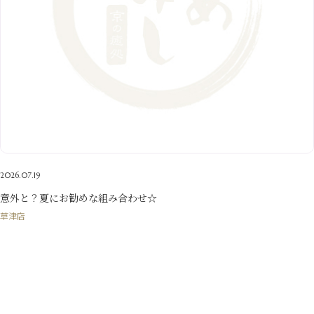
9月
（14）
4月
（13）
7月
（9）
2月
（10）
10月
（21）
5月
（7）
8月
（13）
3月
（10）
6月
（17）
1月
（9）
9月
（15）
4月
（14）
7月
（14）
2月
（10）
5月
（23）
8月
（24）
3月
（7）
6月
（22）
1月
（9）
4月
（23）
7月
（21）
2月
（9）
5月
（21）
3月
（19）
6月
（15）
1月
（12）
4月
（21）
2月
（16）
5月
（13）
3月
（19）
1月
（8）
4月
（7）
2月
（16）
2026.07.19
1月
（10）
意外と？夏にお勧めな組み合わせ☆
草津店