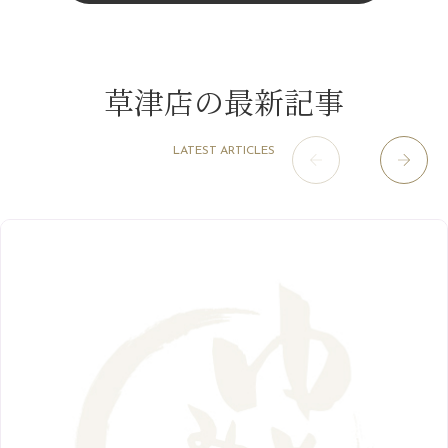
11月
（15）
山科駅前店
（98）
9月
（8）
夏こそ足のむくみ対策♪
12月
（1）
3月
（14）
2022年
10月
（13）
枚方店
（106）
8月
（8）
７月に入りましたね(*^^*)
11月
（4）
2月
（11）
9月
（13）
淀屋橋odona店
12月
（6）
（21）
7月
（9）
草津店の最新記事
2021年
10月
（5）
1月
（10）
8月
（15）
肥後橋店
11月
（5）
（26）
6月
（10）
9月
（4）
12月
（6）
7月
（16）
2020年
草津店
10月
（44）
（8）
5月
（10）
LATEST ARTICLES
8月
（5）
11月
（8）
3月
（1）
西院店
9月
（126）
（7）
4月
（12）
12月
（10）
6月
（3）
2019年
10月
（9）
1月
（1）
阪急グランドビル店
8月
（7）
（18）
3月
（13）
11月
（8）
5月
（5）
9月
（8）
12月
（9）
高槻店
7月
（121）
（5）
2月
（12）
2018年
10月
（10）
4月
（6）
8月
（7）
11月
（8）
6月
（9）
1月
（9）
9月
（9）
3月
（5）
12月
（36）
7月
（9）
2017年
10月
（9）
5月
（9）
8月
（10）
2月
（5）
11月
（36）
6月
（8）
9月
（6）
4月
（6）
12月
（9）
7月
（8）
1月
（5）
2016年
10月
（23）
5月
（9）
8月
（10）
3月
（9）
11月
（17）
6月
（8）
9月
（6）
4月
（9）
12月
（18）
7月
（6）
2月
（8）
10月
（10）
5月
（10）
8月
（10）
3月
（9）
11月
（20）
6月
（8）
1月
（7）