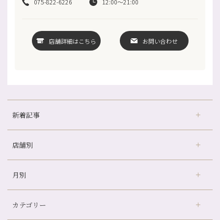
075-822-6226
12:00～21:00
店舗詳細はこちら
お問い合わせ
新着記事
店舗別
どのくらいのペースで通うのがおすすめ？
冷房の効きすぎた場所にずっといると、、、
月別
さがの温泉天山の湯店
（9）
山科駅前店24周年！
デュー阪急山田店
（24）
自律神経を整えて暑い夏を元気に過ごしましょう！
カテゴリー
伏見大手筋店
（77）
帰省前に体を整えておくメリット
2026年