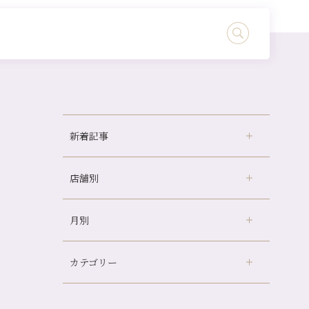
新着記事
店舗別
京都の夏といえば…
どのくらいのペースで通うのがおすすめ？
月別
さがの温泉天山の湯店
（9）
冷房の効きすぎた場所にずっといると、、、
デュー阪急山田店
（24）
山科駅前店24周年！
カテゴリー
伏見大手筋店
（77）
自律神経を整えて暑い夏を元気に過ごしまし
2026年
ょう！
北山店
（93）
8月
（4）
帰省前に体を整えておくメリット
プライベート
（815）
2025年