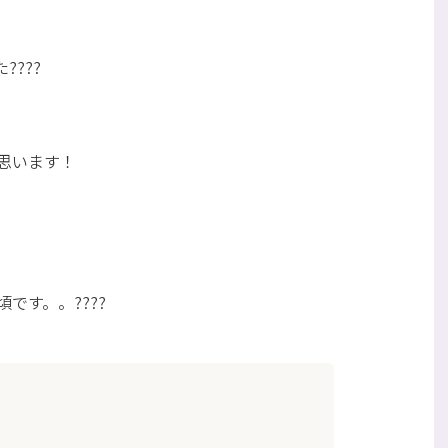
???
思います！
です。。????