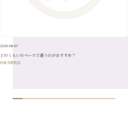
3月
（7）
6月
（22）
1月
（9）
4月
（23）
7月
（21）
2月
（9）
5月
（21）
3月
（19）
6月
（15）
1月
（12）
4月
（21）
2月
（16）
5月
（13）
3月
（19）
1月
（8）
4月
（7）
2月
（16）
2026.08.07
1月
（10）
どのくらいのペースで通うのがおすすめ？
四条河原町店