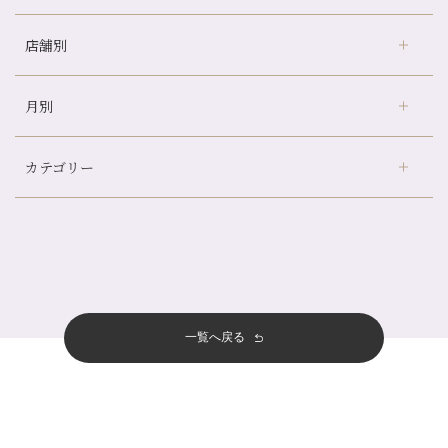
店舗別
京都の夏といえば…
どのくらいのペースで通うのがおすすめ？
月別
さがの温泉天山の湯店
（9）
冷房の効きすぎた場所にずっといると、、、
デュー阪急山田店
（24）
山科駅前店24周年！
カテゴリー
伏見大手筋店
（77）
自律神経を整えて暑い夏を元気に過ごしましょう！
2026年
北山店
（93）
帰省前に体を整えておくメリット
8月
（4）
プライベート
（815）
2025年
十三店
（136）
夏の疲れを感じていませんか？「夏バテ爽快コース」のご紹介🌿
7月
（11）
サロンのNEWS
（201）
四条大宮店
（109）
12月
（8）
金券キャンペーン真っ最中です！！
2024年
6月
（11）
おすすめメニュー
（98）
四条河原町店
（122）
11月
（11）
意外と？夏にお勧めな組み合わせ☆
5月
（12）
その他
（58）
12月
（11）
一覧へ戻る
四条烏丸店
（158）
2023年
10月
（9）
夏本番！お祭り、花火とゆめみしと…
4月
（11）
11月
（15）
山科駅前店
（98）
9月
（8）
白髪対策(◎_◎)
12月
（1）
3月
（14）
2022年
10月
（13）
枚方店
（106）
8月
（8）
みだらし豆☆
11月
（4）
2月
（11）
9月
（13）
淀屋橋odona店
12月
（6）
（21）
7月
（9）