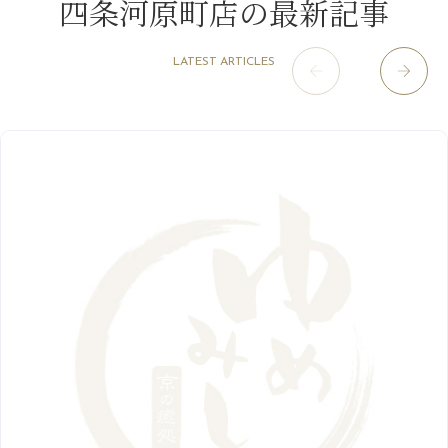
四条河原町店の最新記事
2021年
10月
（5）
1月
（10）
8月
（15）
肥後橋店
11月
（5）
（26）
6月
（10）
9月
（4）
12月
（6）
7月
（16）
2020年
草津店
10月
（44）
（8）
5月
（10）
LATEST ARTICLES
8月
（5）
11月
（8）
3月
（1）
西院店
9月
（126）
（7）
4月
（12）
12月
（10）
6月
（3）
2019年
10月
（9）
1月
（1）
阪急グランドビル店
8月
（7）
（18）
3月
（13）
11月
（8）
5月
（5）
9月
（8）
12月
（9）
高槻店
7月
（121）
（5）
2月
（12）
2018年
10月
（10）
4月
（6）
8月
（7）
11月
（8）
6月
（9）
1月
（9）
9月
（9）
3月
（5）
12月
（36）
7月
（9）
2017年
10月
（9）
5月
（9）
8月
（10）
2月
（5）
11月
（36）
6月
（8）
9月
（6）
4月
（6）
12月
（9）
7月
（8）
1月
（5）
2016年
10月
（23）
5月
（9）
8月
（10）
3月
（9）
11月
（17）
6月
（8）
9月
（6）
4月
（9）
12月
（18）
7月
（6）
2月
（8）
10月
（10）
5月
（10）
8月
（10）
3月
（9）
11月
（20）
6月
（8）
1月
（7）
9月
（14）
4月
（13）
7月
（9）
2月
（10）
10月
（21）
5月
（7）
8月
（13）
3月
（10）
6月
（17）
1月
（9）
9月
（15）
4月
（14）
7月
（14）
2月
（10）
5月
（23）
8月
（24）