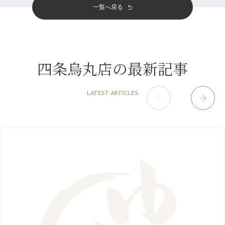
その他
（58）
12月
（11）
一覧へ戻る
四条烏丸店
（158）
2023年
10月
（9）
白髪対策(◎_◎)
4月
（11）
11月
（15）
山科駅前店
（98）
9月
（8）
みだらし豆☆
12月
（1）
3月
（14）
2022年
10月
（13）
枚方店
（106）
8月
（8）
夏こそ足のむくみ対策♪
11月
（4）
2月
（11）
9月
（13）
淀屋橋odona店
12月
（6）
（21）
7月
（9）
四条烏丸店の最新記事
2021年
10月
（5）
1月
（10）
8月
（15）
肥後橋店
11月
（5）
（26）
6月
（10）
9月
（4）
12月
（6）
7月
（16）
2020年
草津店
10月
（44）
（8）
5月
（10）
LATEST ARTICLES
8月
（5）
11月
（8）
3月
（1）
西院店
9月
（126）
（7）
4月
（12）
12月
（10）
6月
（3）
2019年
10月
（9）
1月
（1）
阪急グランドビル店
8月
（7）
（18）
3月
（13）
11月
（8）
5月
（5）
9月
（8）
12月
（9）
高槻店
7月
（121）
（5）
2月
（12）
2018年
10月
（10）
4月
（6）
8月
（7）
11月
（8）
6月
（9）
1月
（9）
9月
（9）
3月
（5）
12月
（36）
7月
（9）
2017年
10月
（9）
5月
（9）
8月
（10）
2月
（5）
11月
（36）
6月
（8）
9月
（6）
4月
（6）
12月
（9）
7月
（8）
1月
（5）
2016年
10月
（23）
5月
（9）
8月
（10）
3月
（9）
11月
（17）
6月
（8）
9月
（6）
4月
（9）
12月
（18）
7月
（6）
2月
（8）