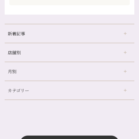
新着記事
店舗別
どのくらいのペースで通うのがおすすめ？
冷房の効きすぎた場所にずっといると、、、
月別
さがの温泉天山の湯店
（9）
山科駅前店24周年！
デュー阪急山田店
（24）
自律神経を整えて暑い夏を元気に過ごしましょう！
カテゴリー
伏見大手筋店
（77）
帰省前に体を整えておくメリット
2026年
北山店
（93）
夏の疲れを感じていませんか？「夏バテ爽快コース」のご紹介🌿
8月
（3）
プライベート
（815）
2025年
十三店
（136）
金券キャンペーン真っ最中です！！
7月
（11）
サロンのNEWS
（200）
四条大宮店
（108）
12月
（8）
意外と？夏にお勧めな組み合わせ☆
2024年
6月
（11）
おすすめメニュー
（98）
四条河原町店
（122）
11月
（11）
夏本番！お祭り、花火とゆめみしと…
5月
（12）