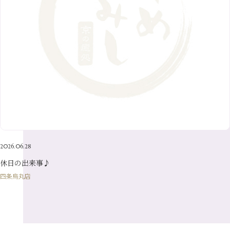
10月
（10）
5月
（10）
8月
（10）
3月
（9）
11月
（20）
6月
（8）
1月
（7）
9月
（14）
4月
（13）
7月
（9）
2月
（10）
10月
（21）
5月
（7）
8月
（13）
3月
（10）
6月
（17）
1月
（9）
9月
（15）
4月
（14）
7月
（14）
2月
（10）
5月
（23）
8月
（24）
3月
（7）
6月
（22）
1月
（9）
4月
（23）
7月
（21）
2月
（9）
5月
（21）
3月
（19）
6月
（15）
1月
（12）
4月
（21）
2月
（16）
5月
（13）
3月
（19）
1月
（8）
4月
（7）
2月
（16）
2026.06.28
1月
（10）
休日の出来事♪
四条烏丸店