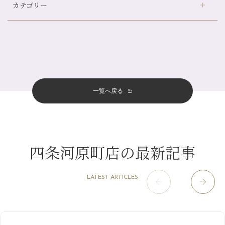
カテゴリー
伏見大手筋店
（77）
自律神経を整えて暑い夏を元気に過ごしましょう！
2026年
北山店
（93）
帰省前に体を整えておくメリット
8月
（4）
プライベート
（815）
2025年
十三店
（136）
夏の疲れを感じていませんか？「夏バテ爽快コース」のご紹介🌿
7月
（11）
サロンのNEWS
（201）
四条大宮店
（109）
12月
（8）
金券キャンペーン真っ最中です！！
2024年
6月
（11）
おすすめメニュー
（98）
四条河原町店
（122）
11月
（11）
意外と？夏にお勧めな組み合わせ☆
5月
（12）
その他
（58）
12月
（11）
一覧へ戻る
四条烏丸店
（158）
2023年
10月
（9）
夏本番！お祭り、花火とゆめみしと…
4月
（11）
11月
（15）
山科駅前店
（98）
9月
（8）
白髪対策(◎_◎)
12月
（1）
3月
（14）
2022年
10月
（13）
枚方店
（106）
8月
（8）
みだらし豆☆
11月
（4）
2月
（11）
9月
（13）
淀屋橋odona店
12月
（6）
（21）
7月
（9）
四条河原町店の最新記事
2021年
10月
（5）
1月
（10）
8月
（15）
肥後橋店
11月
（5）
（26）
6月
（10）
9月
（4）
12月
（6）
7月
（16）
2020年
草津店
10月
（44）
（8）
5月
（10）
LATEST ARTICLES
8月
（5）
11月
（8）
3月
（1）
西院店
9月
（126）
（7）
4月
（12）
12月
（10）
6月
（3）
2019年
10月
（9）
1月
（1）
阪急グランドビル店
8月
（7）
（18）
3月
（13）
11月
（8）
5月
（5）
9月
（8）
12月
（9）
高槻店
7月
（121）
（5）