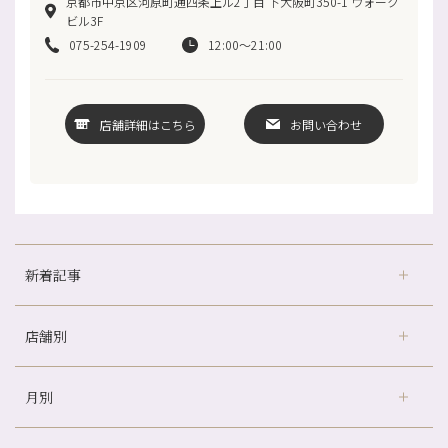
京都市中京区河原町通四条上ル2丁目 下大阪町350-1 ウォーク
ビル3F
075-254-1909
12:00～21:00
店舗詳細はこちら
お問い合わせ
新着記事
店舗別
京都の夏といえば…
どのくらいのペースで通うのがおすすめ？
月別
さがの温泉天山の湯店
（9）
冷房の効きすぎた場所にずっといると、、、
デュー阪急山田店
（24）
山科駅前店24周年！