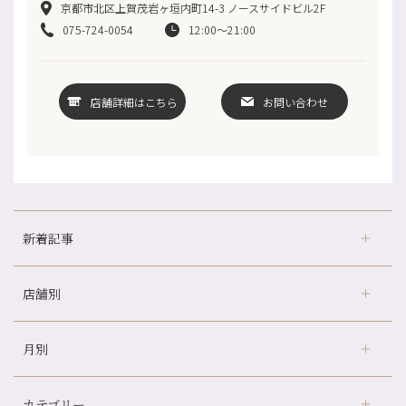
京都市北区上賀茂岩ヶ垣内町14-3 ノースサイドビル2F
075-724-0054
12:00～21:00
店舗詳細はこちら
お問い合わせ
新着記事
店舗別
どのくらいのペースで通うのがおすすめ？
冷房の効きすぎた場所にずっといると、、、
月別
さがの温泉天山の湯店
（9）
山科駅前店24周年！
デュー阪急山田店
（24）
自律神経を整えて暑い夏を元気に過ごしましょう！
カテゴリー