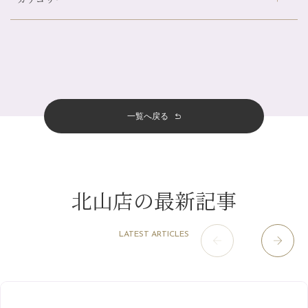
伏見大手筋店
（77）
帰省前に体を整えておくメリット
2026年
北山店
（93）
夏の疲れを感じていませんか？「夏バテ爽快コース」のご紹介🌿
8月
（3）
プライベート
（815）
2025年
十三店
（136）
金券キャンペーン真っ最中です！！
7月
（11）
サロンのNEWS
（200）
四条大宮店
（108）
12月
（8）
意外と？夏にお勧めな組み合わせ☆
2024年
6月
（11）
おすすめメニュー
（98）
四条河原町店
（122）
11月
（11）
夏本番！お祭り、花火とゆめみしと…
5月
（12）
その他
（58）
12月
（11）
一覧へ戻る
四条烏丸店
（158）
2023年
10月
（9）
白髪対策(◎_◎)
4月
（11）
11月
（15）
山科駅前店
（98）
9月
（8）
みだらし豆☆
12月
（1）
3月
（14）
2022年
10月
（13）
枚方店
（106）
8月
（8）
夏こそ足のむくみ対策♪
11月
（4）
2月
（11）
9月
（13）
淀屋橋odona店
12月
（6）
（21）
7月
（9）
北山店の最新記事
2021年
10月
（5）
1月
（10）
8月
（15）
肥後橋店
11月
（5）
（26）
6月
（10）
9月
（4）
12月
（6）
7月
（16）
2020年
草津店
10月
（44）
（8）
5月
（10）
LATEST ARTICLES
8月
（5）
11月
（8）
3月
（1）
西院店
9月
（126）
（7）
4月
（12）
12月
（10）
6月
（3）
2019年
10月
（9）
1月
（1）
阪急グランドビル店
8月
（7）
（18）
3月
（13）
11月
（8）
5月
（5）
9月
（8）
12月
（9）
高槻店
7月
（121）
（5）
2月
（12）
2018年
10月
（10）
4月
（6）