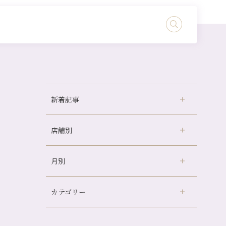
新着記事
店舗別
冷房の効きすぎた場所にずっといると、、、
山科駅前店24周年！
月別
さがの温泉天山の湯店
（9）
自律神経を整えて暑い夏を元気に過ごしまし
ょう！
デュー阪急山田店
（24）
帰省前に体を整えておくメリット
カテゴリー
伏見大手筋店
（77）
2026年
夏の疲れを感じていませんか？「夏バテ爽快
北山店
（93）
コース」のご紹介🌿
8月
（2）
プライベート
（815）
2025年