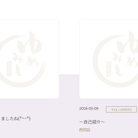
2026.03.09
サロンのNEWS
したね(*^^*)
～自己紹介～
西院店