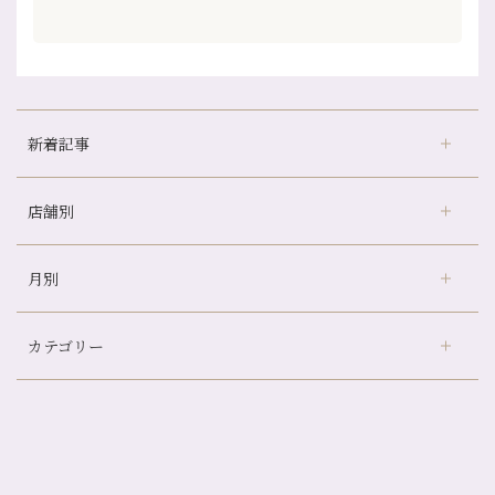
新着記事
店舗別
京都の夏といえば…
どのくらいのペースで通うのがおすすめ？
月別
さがの温泉天山の湯店
（9）
冷房の効きすぎた場所にずっといると、、、
デュー阪急山田店
（24）
山科駅前店24周年！
カテゴリー
伏見大手筋店
（77）
自律神経を整えて暑い夏を元気に過ごしましょう！
2026年
北山店
（93）
帰省前に体を整えておくメリット
8月
（4）
プライベート
（815）
2025年
十三店
（136）
夏の疲れを感じていませんか？「夏バテ爽快コース」のご紹介🌿
7月
（11）
サロンのNEWS
（201）
四条大宮店
（109）
12月
（8）
金券キャンペーン真っ最中です！！
2024年
6月
（11）
おすすめメニュー
（98）