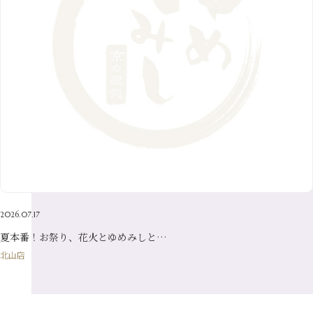
9月
（6）
4月
（9）
12月
（18）
7月
（6）
2月
（8）
10月
（10）
5月
（10）
8月
（10）
3月
（9）
11月
（20）
6月
（8）
1月
（7）
9月
（14）
4月
（13）
7月
（9）
2月
（10）
10月
（21）
5月
（7）
8月
（13）
3月
（10）
6月
（17）
1月
（9）
9月
（15）
4月
（14）
7月
（14）
2月
（10）
5月
（23）
8月
（24）
3月
（7）
6月
（22）
1月
（9）
4月
（23）
7月
（21）
2月
（9）
5月
（21）
3月
（19）
6月
（15）
1月
（12）
4月
（21）
2月
（16）
5月
（13）
3月
（19）
1月
（8）
4月
（7）
2月
（16）
2026.07.17
1月
（10）
夏本番！お祭り、花火とゆめみしと…
北山店