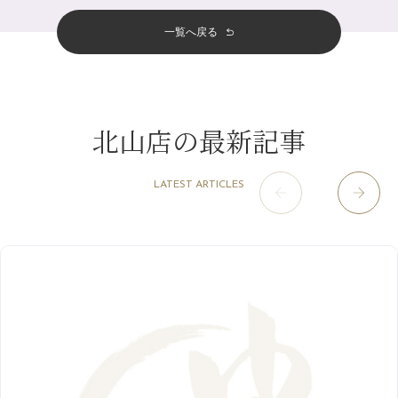
四条河原町店
（122）
11月
（11）
意外と？夏にお勧めな組み合わせ☆
5月
（12）
その他
（58）
12月
（11）
一覧へ戻る
四条烏丸店
（158）
2023年
10月
（9）
夏本番！お祭り、花火とゆめみしと…
4月
（11）
11月
（15）
山科駅前店
（98）
9月
（8）
白髪対策(◎_◎)
12月
（1）
3月
（14）
2022年
10月
（13）
枚方店
（106）
8月
（8）
みだらし豆☆
11月
（4）
2月
（11）
9月
（13）
淀屋橋odona店
12月
（6）
（21）
7月
（9）
北山店の最新記事
2021年
10月
（5）
1月
（10）
8月
（15）
肥後橋店
11月
（5）
（26）
6月
（10）
9月
（4）
12月
（6）
7月
（16）
2020年
草津店
10月
（44）
（8）
5月
（10）
LATEST ARTICLES
8月
（5）
11月
（8）
3月
（1）
西院店
9月
（126）
（7）
4月
（12）
12月
（10）
6月
（3）
2019年
10月
（9）
1月
（1）
阪急グランドビル店
8月
（7）
（18）
3月
（13）
11月
（8）
5月
（5）
9月
（8）
12月
（9）
高槻店
7月
（121）
（5）
2月
（12）
2018年
10月
（10）
4月
（6）
8月
（7）
11月
（8）
6月
（9）
1月
（9）
9月
（9）
3月
（5）
12月
（36）
7月
（9）
2017年
10月
（9）
5月
（9）
8月
（10）
2月
（5）
11月
（36）
6月
（8）
9月
（6）
4月
（6）
12月
（9）
7月
（8）
1月
（5）
2016年
10月
（23）
5月
（9）
8月
（10）
3月
（9）
11月
（17）
6月
（8）