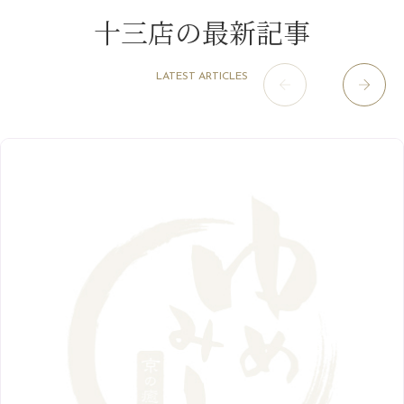
9月
（13）
淀屋橋odona店
12月
（6）
（21）
7月
（9）
十三店の最新記事
2021年
10月
（5）
1月
（10）
8月
（15）
肥後橋店
11月
（5）
（26）
6月
（10）
9月
（4）
12月
（6）
7月
（16）
2020年
草津店
10月
（44）
（8）
5月
（10）
LATEST ARTICLES
8月
（5）
11月
（8）
3月
（1）
西院店
9月
（126）
（7）
4月
（12）
12月
（10）
6月
（3）
2019年
10月
（9）
1月
（1）
阪急グランドビル店
8月
（7）
（18）
3月
（13）
11月
（8）
5月
（5）
9月
（8）
12月
（9）
高槻店
7月
（121）
（5）
2月
（12）
2018年
10月
（10）
4月
（6）
8月
（7）
11月
（8）
6月
（9）
1月
（9）
9月
（9）
3月
（5）
12月
（36）
7月
（9）
2017年
10月
（9）
5月
（9）
8月
（10）
2月
（5）
11月
（36）
6月
（8）
9月
（6）
4月
（6）
12月
（9）
7月
（8）
1月
（5）
2016年
10月
（23）
5月
（9）
8月
（10）
3月
（9）
11月
（17）
6月
（8）
9月
（6）
4月
（9）
12月
（18）
7月
（6）
2月
（8）
10月
（10）
5月
（10）
8月
（10）
3月
（9）
11月
（20）
6月
（8）
1月
（7）
9月
（14）
4月
（13）
7月
（9）
2月
（10）
10月
（21）
5月
（7）
8月
（13）
3月
（10）
6月
（17）
1月
（9）
9月
（15）
4月
（14）