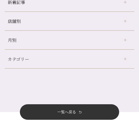
新着記事
店舗別
どのくらいのペースで通うのがおすすめ？
冷房の効きすぎた場所にずっといると、、、
月別
さがの温泉天山の湯店
（9）
山科駅前店24周年！
デュー阪急山田店
（24）
自律神経を整えて暑い夏を元気に過ごしましょう！
カテゴリー
伏見大手筋店
（77）
帰省前に体を整えておくメリット
2026年
北山店
（93）
夏の疲れを感じていませんか？「夏バテ爽快コース」のご紹介🌿
8月
（3）
プライベート
（815）
2025年
十三店
（136）
金券キャンペーン真っ最中です！！
7月
（11）
サロンのNEWS
（200）
四条大宮店
（108）
12月
（8）
意外と？夏にお勧めな組み合わせ☆
2024年
6月
（11）
おすすめメニュー
（98）
四条河原町店
（122）
11月
（11）
夏本番！お祭り、花火とゆめみしと…
5月
（12）
その他
（58）
12月
（11）
一覧へ戻る
四条烏丸店
（158）
2023年
10月
（9）
白髪対策(◎_◎)
4月
（11）
11月
（15）
山科駅前店
（98）
9月
（8）
みだらし豆☆
12月
（1）
3月
（14）
2022年
10月
（13）
枚方店
（106）
8月
（8）
夏こそ足のむくみ対策♪
11月
（4）
2月
（11）