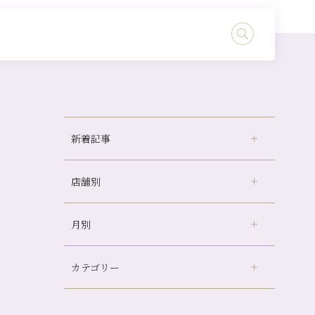
新着記事
店舗別
どのくらいのペースで通うのがおすすめ？
冷房の効きすぎた場所にずっといると、、、
月別
さがの温泉天山の湯店
（9）
山科駅前店24周年！
デュー阪急山田店
（24）
自律神経を整えて暑い夏を元気に過ごしまし
ょう！
カテゴリー
伏見大手筋店
（77）
2026年
帰省前に体を整えておくメリット
北山店
（93）
8月
（3）
夏の疲れを感じていませんか？「夏バテ爽快
プライベート
（815）
2025年