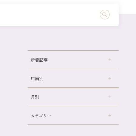
新着記事
店舗別
どのくらいのペースで通うのがおすすめ？
冷房の効きすぎた場所にずっといると、、、
月別
さがの温泉天山の湯店
（9）
山科駅前店24周年！
デュー阪急山田店
（24）
自律神経を整えて暑い夏を元気に過ごしまし
ょう！
カテゴリー
伏見大手筋店
（77）
2026年
帰省前に体を整えておくメリット
北山店
（93）
8月
（3）
夏の疲れを感じていませんか？「夏バテ爽快
プライベート
（815）
2025年