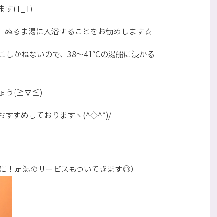
(T_T)
、ぬるま湯に入浴することをお勧めします☆
しかねないので、38～41℃の湯船に浸かる
う(≧∇≦)
すめしておりますヽ(^◇^*)/
更に！足湯のサービスもついてきます◎）