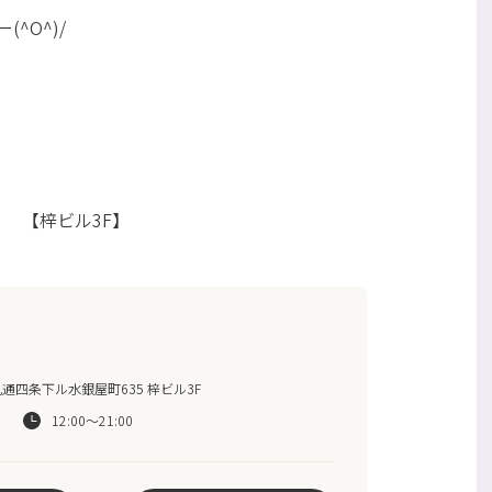
^O^)/
【梓ビル3F】
通四条下ル水銀屋町635 梓ビル3F
12:00～21:00