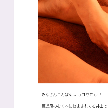
みなさんこんばんは＼(*T▽T*)／！
最近足のむくみに悩まされてる井上です