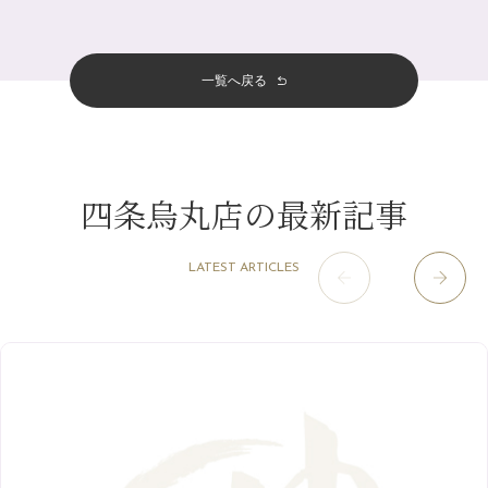
四条大宮店
（109）
12月
（8）
金券キャンペーン真っ最中です！！
2024年
6月
（11）
おすすめメニュー
（98）
四条河原町店
（122）
11月
（11）
意外と？夏にお勧めな組み合わせ☆
5月
（12）
その他
（58）
12月
（11）
一覧へ戻る
四条烏丸店
（158）
2023年
10月
（9）
夏本番！お祭り、花火とゆめみしと…
4月
（11）
11月
（15）
山科駅前店
（98）
9月
（8）
白髪対策(◎_◎)
12月
（1）
3月
（14）
2022年
10月
（13）
枚方店
（106）
8月
（8）
みだらし豆☆
11月
（4）
2月
（11）
9月
（13）
淀屋橋odona店
12月
（6）
（21）
7月
（9）
四条烏丸店の最新記事
2021年
10月
（5）
1月
（10）
8月
（15）
肥後橋店
11月
（5）
（26）
6月
（10）
9月
（4）
12月
（6）
7月
（16）
2020年
草津店
10月
（44）
（8）
5月
（10）
LATEST ARTICLES
8月
（5）
11月
（8）
3月
（1）
西院店
9月
（126）
（7）
4月
（12）
12月
（10）
6月
（3）
2019年
10月
（9）
1月
（1）
阪急グランドビル店
8月
（7）
（18）
3月
（13）
11月
（8）
5月
（5）
9月
（8）
12月
（9）
高槻店
7月
（121）
（5）
2月
（12）
2018年
10月
（10）
4月
（6）
8月
（7）
11月
（8）
6月
（9）
1月
（9）
9月
（9）
3月
（5）
12月
（36）
7月
（9）
2017年
10月
（9）
5月
（9）
8月
（10）
2月
（5）
11月
（36）
6月
（8）
9月
（6）
4月
（6）
12月
（9）
7月
（8）