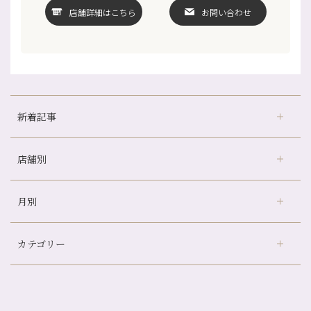
店舗詳細はこちら
お問い合わせ
新着記事
店舗別
京都の夏といえば…
どのくらいのペースで通うのがおすすめ？
月別
さがの温泉天山の湯店
（9）
冷房の効きすぎた場所にずっといると、、、
デュー阪急山田店
（24）
山科駅前店24周年！
カテゴリー
伏見大手筋店
（77）
自律神経を整えて暑い夏を元気に過ごしましょう！
2026年
北山店
（93）
帰省前に体を整えておくメリット
8月
（4）
プライベート
（815）
2025年
十三店
（136）
夏の疲れを感じていませんか？「夏バテ爽快コース」のご紹介🌿
7月
（11）
サロンのNEWS
（201）