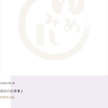
1月
（5）
2016年
10月
（23）
5月
（9）
8月
（10）
3月
（9）
11月
（17）
6月
（8）
9月
（6）
4月
（9）
12月
（18）
7月
（6）
2月
（8）
10月
（10）
5月
（10）
8月
（10）
3月
（9）
11月
（20）
6月
（8）
1月
（7）
9月
（14）
4月
（13）
7月
（9）
2月
（10）
10月
（21）
5月
（7）
8月
（13）
3月
（10）
6月
（17）
1月
（9）
9月
（15）
4月
（14）
7月
（14）
2月
（10）
5月
（23）
8月
（24）
3月
（7）
6月
（22）
1月
（9）
4月
（23）
7月
（21）
2月
（9）
5月
（21）
3月
（19）
6月
（15）
1月
（12）
4月
（21）
2月
（16）
5月
（13）
3月
（19）
1月
（8）
4月
（7）
2月
（16）
2026.06.28
1月
（10）
休日の出来事♪
四条烏丸店