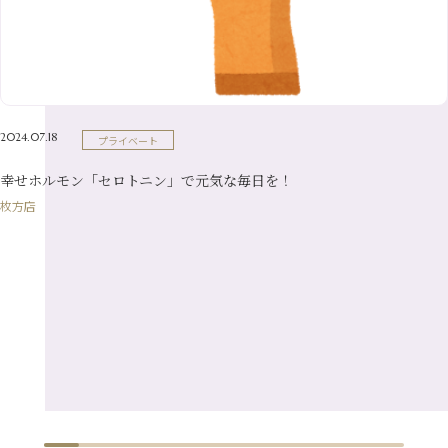
7月
（21）
2月
（9）
5月
（21）
3月
（19）
6月
（15）
1月
（12）
4月
（21）
2月
（16）
5月
（13）
3月
（19）
1月
（8）
4月
（7）
2月
（16）
2024.07.18
プライベート
1月
（10）
幸せホルモン「セロトニン」で元気な毎日を！
枚方店