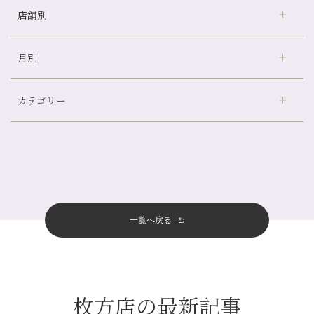
店舗別
京都の夏といえば…
どのくらいのペースで通うのがおすすめ？
月別
さがの温泉天山の湯店
（9）
冷房の効きすぎた場所にずっといると、、、
デュー阪急山田店
（24）
山科駅前店24周年！
カテゴリー
伏見大手筋店
（77）
自律神経を整えて暑い夏を元気に過ごしましょう！
2026年
北山店
（93）
帰省前に体を整えておくメリット
8月
（4）
プライベート
（815）
2025年
十三店
（136）
夏の疲れを感じていませんか？「夏バテ爽快コース」のご紹介🌿
7月
（11）
サロンのNEWS
（201）
四条大宮店
（109）
12月
（8）
金券キャンペーン真っ最中です！！
2024年
6月
（11）
おすすめメニュー
（98）
四条河原町店
（122）
11月
（11）
意外と？夏にお勧めな組み合わせ☆
5月
（12）
その他
（58）
12月
（11）
一覧へ戻る
四条烏丸店
（158）
2023年
10月
（9）
夏本番！お祭り、花火とゆめみしと…
4月
（11）
11月
（15）
山科駅前店
（98）
9月
（8）
白髪対策(◎_◎)
12月
（1）
3月
（14）
2022年
10月
（13）
枚方店
（106）
8月
（8）
みだらし豆☆
11月
（4）
2月
（11）
9月
（13）
淀屋橋odona店
12月
（6）
（21）
7月
（9）
枚方店の最新記事
2021年
10月
（5）
1月
（10）
8月
（15）
肥後橋店
11月
（5）
（26）