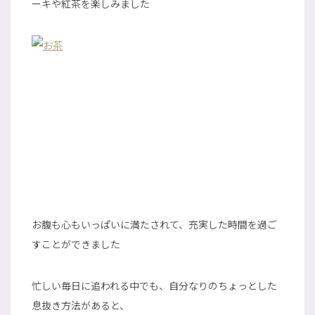
ーキや紅茶を楽しみました
お腹も心もいっぱいに満たされて、充実した時間を過ご
すことができました
忙しい毎日に追われる中でも、自分なりのちょっとした
息抜き方法があると、