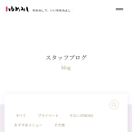
ゆめみしで、いいゆめみよし…
スタッフブログ
blog
すべて
プライベート
サロンのNEWS
おすすめメニュー
その他