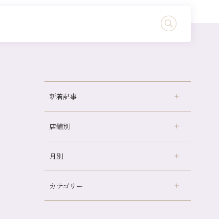
新着記事
店舗別
京都の夏といえば…
どのくらいのペースで通うのがおすすめ？
月別
さがの温泉天山の湯店
（9）
冷房の効きすぎた場所にずっといると、、、
デュー阪急山田店
（24）
山科駅前店24周年！
カテゴリー
伏見大手筋店
（77）
自律神経を整えて暑い夏を元気に過ごしまし
2026年
ょう！
北山店
（93）
8月
（4）
帰省前に体を整えておくメリット
プライベート
（815）
2025年