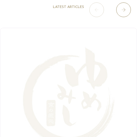
12月
（6）
7月
（16）
2020年
草津店
10月
（44）
（8）
5月
（10）
LATEST ARTICLES
8月
（5）
11月
（8）
3月
（1）
西院店
9月
（126）
（7）
4月
（12）
12月
（10）
6月
（3）
2019年
10月
（9）
1月
（1）
阪急グランドビル店
8月
（7）
（18）
3月
（13）
11月
（8）
5月
（5）
9月
（8）
12月
（9）
高槻店
7月
（121）
（5）
2月
（12）
2018年
10月
（10）
4月
（6）
8月
（7）
11月
（8）
6月
（9）
1月
（9）
9月
（9）
3月
（5）
12月
（36）
7月
（9）
2017年
10月
（9）
5月
（9）
8月
（10）
2月
（5）
11月
（36）
6月
（8）
9月
（6）
4月
（6）
12月
（9）
7月
（8）
1月
（5）
2016年
10月
（23）
5月
（9）
8月
（10）
3月
（9）
11月
（17）
6月
（8）
9月
（6）
4月
（9）
12月
（18）
7月
（6）
2月
（8）
10月
（10）
5月
（10）
8月
（10）
3月
（9）
11月
（20）
6月
（8）
1月
（7）
9月
（14）
4月
（13）
7月
（9）
2月
（10）
10月
（21）
5月
（7）
8月
（13）
3月
（10）
6月
（17）
1月
（9）
9月
（15）
4月
（14）
7月
（14）
2月
（10）
5月
（23）
8月
（24）
3月
（7）
6月
（22）
1月
（9）
4月
（23）
7月
（21）
2月
（9）