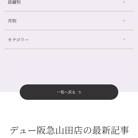
店舗別
どのくらいのペースで通うのがおすすめ？
冷房の効きすぎた場所にずっといると、、、
月別
さがの温泉天山の湯店
（9）
山科駅前店24周年！
デュー阪急山田店
（24）
自律神経を整えて暑い夏を元気に過ごしましょう！
カテゴリー
伏見大手筋店
（77）
帰省前に体を整えておくメリット
2026年
北山店
（93）
夏の疲れを感じていませんか？「夏バテ爽快コース」のご紹介🌿
8月
（3）
プライベート
（815）
2025年
十三店
（136）
金券キャンペーン真っ最中です！！
7月
（11）
サロンのNEWS
（200）
四条大宮店
（108）
12月
（8）
意外と？夏にお勧めな組み合わせ☆
2024年
6月
（11）
おすすめメニュー
（98）
四条河原町店
（122）
11月
（11）
夏本番！お祭り、花火とゆめみしと…
5月
（12）
その他
（58）
12月
（11）
一覧へ戻る
四条烏丸店
（158）
2023年
10月
（9）
白髪対策(◎_◎)
4月
（11）
11月
（15）
山科駅前店
（98）
9月
（8）
みだらし豆☆
12月
（1）
3月
（14）
2022年
10月
（13）
枚方店
（106）
8月
（8）
夏こそ足のむくみ対策♪
11月
（4）
2月
（11）
9月
（13）
淀屋橋odona店
12月
（6）
（21）
7月
（9）
デュー阪急山田店の最新記事
2021年
10月
（5）
1月
（10）
8月
（15）
肥後橋店
11月
（5）
（26）
6月
（10）
9月
（4）