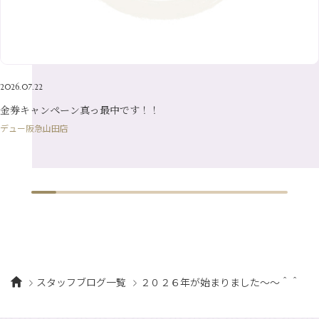
5月
（21）
3月
（19）
6月
（15）
1月
（12）
4月
（21）
2月
（16）
5月
（13）
3月
（19）
1月
（8）
4月
（7）
2月
（16）
2026.07.22
1月
（10）
金券キャンペーン真っ最中です！！
デュー阪急山田店
スタッフブログ一覧
２０２６年が始まりました～～＾＾