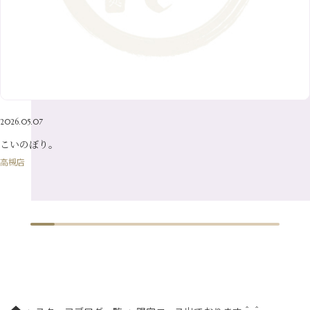
5月
（23）
8月
（24）
3月
（7）
6月
（22）
1月
（9）
4月
（23）
7月
（21）
2月
（9）
5月
（21）
3月
（19）
6月
（15）
1月
（12）
4月
（21）
2月
（16）
5月
（13）
3月
（19）
1月
（8）
4月
（7）
2月
（16）
2026.05.07
1月
（10）
こいのぼり。
高槻店