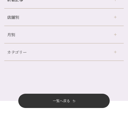
店舗別
どのくらいのペースで通うのがおすすめ？
冷房の効きすぎた場所にずっといると、、、
月別
さがの温泉天山の湯店
（9）
山科駅前店24周年！
デュー阪急山田店
（24）
自律神経を整えて暑い夏を元気に過ごしましょう！
カテゴリー
伏見大手筋店
（77）
帰省前に体を整えておくメリット
2026年
北山店
（93）
夏の疲れを感じていませんか？「夏バテ爽快コース」のご紹介🌿
8月
（3）
プライベート
（815）
2025年
十三店
（136）
金券キャンペーン真っ最中です！！
7月
（11）
サロンのNEWS
（200）
四条大宮店
（108）
12月
（8）
意外と？夏にお勧めな組み合わせ☆
2024年
6月
（11）
おすすめメニュー
（98）
四条河原町店
（122）
11月
（11）
夏本番！お祭り、花火とゆめみしと…
5月
（12）
その他
（58）
12月
（11）
一覧へ戻る
四条烏丸店
（158）
2023年
10月
（9）
白髪対策(◎_◎)
4月
（11）
11月
（15）
山科駅前店
（98）
9月
（8）
みだらし豆☆
12月
（1）
3月
（14）
2022年
10月
（13）
枚方店
（106）
8月
（8）
夏こそ足のむくみ対策♪
11月
（4）
2月
（11）
9月
（13）