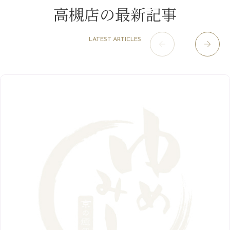
淀屋橋odona店
12月
（6）
（21）
7月
（9）
高槻店の最新記事
2021年
10月
（5）
1月
（10）
8月
（15）
肥後橋店
11月
（5）
（26）
6月
（10）
9月
（4）
12月
（6）
7月
（16）
2020年
草津店
10月
（44）
（8）
5月
（10）
LATEST ARTICLES
8月
（5）
11月
（8）
3月
（1）
西院店
9月
（126）
（7）
4月
（12）
12月
（10）
6月
（3）
2019年
10月
（9）
1月
（1）
阪急グランドビル店
8月
（7）
（18）
3月
（13）
11月
（8）
5月
（5）
9月
（8）
12月
（9）
高槻店
7月
（121）
（5）
2月
（12）
2018年
10月
（10）
4月
（6）
8月
（7）
11月
（8）
6月
（9）
1月
（9）
9月
（9）
3月
（5）
12月
（36）
7月
（9）
2017年
10月
（9）
5月
（9）
8月
（10）
2月
（5）
11月
（36）
6月
（8）
9月
（6）
4月
（6）
12月
（9）
7月
（8）
1月
（5）
2016年
10月
（23）
5月
（9）
8月
（10）
3月
（9）
11月
（17）
6月
（8）
9月
（6）
4月
（9）
12月
（18）
7月
（6）
2月
（8）
10月
（10）
5月
（10）
8月
（10）
3月
（9）
11月
（20）
6月
（8）
1月
（7）
9月
（14）
4月
（13）
7月
（9）
2月
（10）
10月
（21）
5月
（7）
8月
（13）
3月
（10）
6月
（17）
1月
（9）
9月
（15）
4月
（14）
7月
（14）
2月
（10）