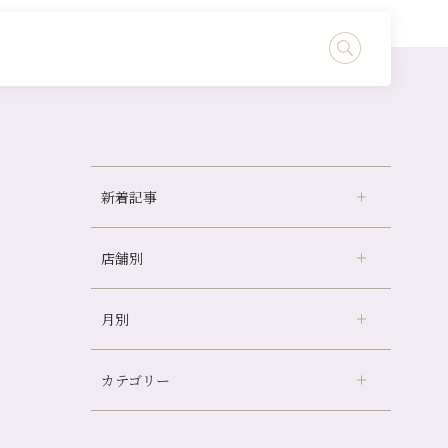
新着記事
店舗別
京都の夏といえば…
どのくらいのペースで通うのがおすすめ？
月別
さがの温泉天山の湯店
（9）
冷房の効きすぎた場所にずっといると、、、
デュー阪急山田店
（24）
山科駅前店24周年！
カテゴリー
伏見大手筋店
（77）
自律神経を整えて暑い夏を元気に過ごしまし
2026年
ょう！
北山店
（93）
8月
（4）
帰省前に体を整えておくメリット
プライベート
（815）
2025年