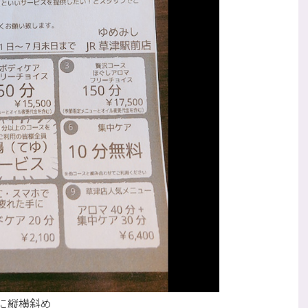
に縦横斜め