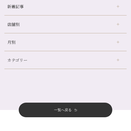
新着記事
店舗別
冷房の効きすぎた場所にずっといると、、、
山科駅前店24周年！
月別
さがの温泉天山の湯店
（9）
自律神経を整えて暑い夏を元気に過ごしましょう！
デュー阪急山田店
（24）
帰省前に体を整えておくメリット
カテゴリー
伏見大手筋店
（77）
夏の疲れを感じていませんか？「夏バテ爽快コース」のご紹介🌿
2026年
北山店
（93）
金券キャンペーン真っ最中です！！
8月
（2）
プライベート
（815）
2025年
十三店
（136）
意外と？夏にお勧めな組み合わせ☆
7月
（11）
サロンのNEWS
（200）
四条大宮店
（108）
12月
（8）
夏本番！お祭り、花火とゆめみしと…
2024年
6月
（11）
おすすめメニュー
（98）
四条河原町店
（121）
11月
（11）
白髪対策(◎_◎)
5月
（12）
その他
（58）
12月
（11）
一覧へ戻る
四条烏丸店
（158）
2023年
10月
（9）
みだらし豆☆
4月
（11）
11月
（15）
山科駅前店
（98）
9月
（8）
夏こそ足のむくみ対策♪
12月
（1）
3月
（14）
2022年
10月
（13）
枚方店
（106）
8月
（8）