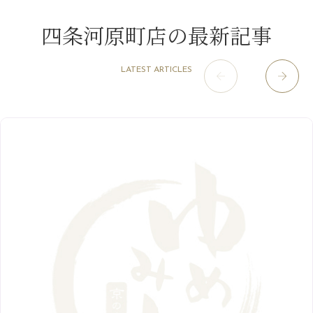
７月に入りましたね(*^^*)
11月
（4）
2月
（11）
9月
（13）
淀屋橋odona店
12月
（6）
（21）
7月
（9）
四条河原町店の最新記事
2021年
10月
（5）
1月
（10）
8月
（15）
肥後橋店
11月
（5）
（26）
6月
（10）
9月
（4）
12月
（6）
7月
（16）
2020年
草津店
10月
（44）
（8）
5月
（10）
LATEST ARTICLES
8月
（5）
11月
（8）
3月
（1）
西院店
9月
（126）
（7）
4月
（12）
12月
（10）
6月
（3）
2019年
10月
（9）
1月
（1）
阪急グランドビル店
8月
（7）
（18）
3月
（13）
11月
（8）
5月
（5）
9月
（8）
12月
（9）
高槻店
7月
（121）
（5）
2月
（12）
2018年
10月
（10）
4月
（6）
8月
（7）
11月
（8）
6月
（9）
1月
（9）
9月
（9）
3月
（5）
12月
（36）
7月
（9）
2017年
10月
（9）
5月
（9）
8月
（10）
2月
（5）
11月
（36）
6月
（8）
9月
（6）
4月
（6）
12月
（9）
7月
（8）
1月
（5）
2016年
10月
（23）
5月
（9）
8月
（10）
3月
（9）
11月
（17）
6月
（8）
9月
（6）
4月
（9）
12月
（18）
7月
（6）
2月
（8）
10月
（10）
5月
（10）
8月
（10）
3月
（9）
11月
（20）
6月
（8）
1月
（7）
9月
（14）
4月
（13）
7月
（9）
2月
（10）
10月
（21）
5月
（7）
8月
（13）
3月
（10）
6月
（17）
1月
（9）