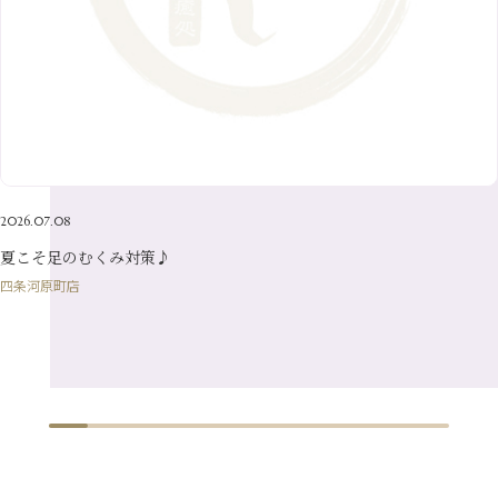
9月
（15）
4月
（14）
7月
（14）
2月
（10）
5月
（23）
8月
（24）
3月
（7）
6月
（22）
1月
（9）
4月
（23）
7月
（21）
2月
（9）
5月
（21）
3月
（19）
6月
（15）
1月
（12）
4月
（21）
2月
（16）
5月
（13）
3月
（19）
1月
（8）
4月
（7）
2月
（16）
2026.07.08
1月
（10）
夏こそ足のむくみ対策♪
四条河原町店