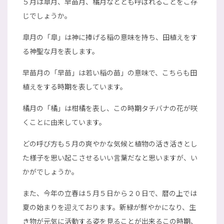
５月は皐月、早苗月、橘月などとも呼ばれることをご存
じでしょうか。
皐月の「皐」は神に捧げる稲の意味を持ち、田植えをす
る神聖な月を表します。
早苗月の「早苗」は若い稲の苗」の意味で、こちらも田
植えをする時期を表しています。
橘月の「橘」は柑橘を表し、この時期タチバナの花が咲
くことに由来しています。
どの呼び方も５月の爽やかな気候と植物の活き活きとし
た様子を思い起こさせるいい言葉だなと思いますが、い
かがでしょうか。
また、今年の立春は５月５日から２０日で、暦の上では
夏の始まりを迎えております。新緑が鮮やかになり、生
き物が元気に活動する姿を見ることが出来るこの時期、