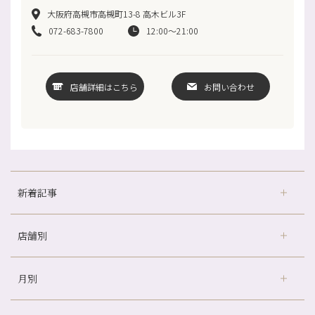
大阪府高槻市高槻町13-8 高木ビル3F
072-683-7800
12:00～21:00
店舗詳細はこちら
お問い合わせ
新着記事
店舗別
どのくらいのペースで通うのがおすすめ？
冷房の効きすぎた場所にずっといると、、、
月別
さがの温泉天山の湯店
（9）
山科駅前店24周年！
デュー阪急山田店
（24）
自律神経を整えて暑い夏を元気に過ごしましょう！