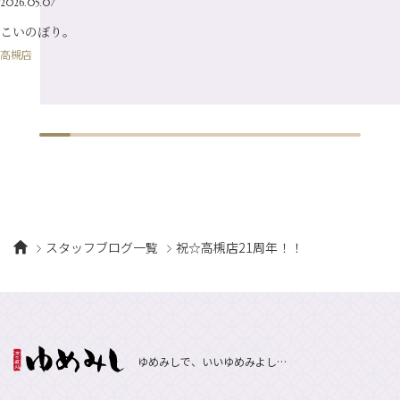
2026.05.07
1月
（10）
こいのぼり。
高槻店
スタッフブログ一覧
祝☆高槻店21周年！！
ゆめみしで、いいゆめみよし…