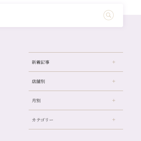
新着記事
店舗別
どのくらいのペースで通うのがおすすめ？
冷房の効きすぎた場所にずっといると、、、
月別
さがの温泉天山の湯店
（9）
山科駅前店24周年！
デュー阪急山田店
（24）
自律神経を整えて暑い夏を元気に過ごしまし
ょう！
カテゴリー
伏見大手筋店
（77）
2026年
帰省前に体を整えておくメリット
北山店
（93）
8月
（3）
夏の疲れを感じていませんか？「夏バテ爽快
プライベート
（815）
2025年