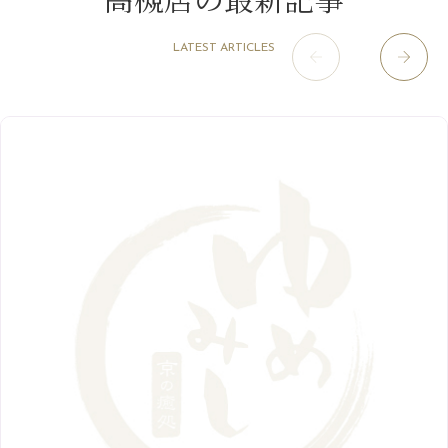
8月
（15）
肥後橋店
11月
（5）
（26）
6月
（10）
9月
（4）
12月
（6）
7月
（16）
2020年
草津店
10月
（44）
（8）
5月
（10）
LATEST ARTICLES
8月
（5）
11月
（8）
3月
（1）
西院店
9月
（126）
（7）
4月
（12）
12月
（10）
6月
（3）
2019年
10月
（9）
1月
（1）
阪急グランドビル店
8月
（7）
（18）
3月
（13）
11月
（8）
5月
（5）
9月
（8）
12月
（9）
高槻店
7月
（121）
（5）
2月
（12）
2018年
10月
（10）
4月
（6）
8月
（7）
11月
（8）
6月
（9）
1月
（9）
9月
（9）
3月
（5）
12月
（36）
7月
（9）
2017年
10月
（9）
5月
（9）
8月
（10）
2月
（5）
11月
（36）
6月
（8）
9月
（6）
4月
（6）
12月
（9）
7月
（8）
1月
（5）
2016年
10月
（23）
5月
（9）
8月
（10）
3月
（9）
11月
（17）
6月
（8）
9月
（6）
4月
（9）
12月
（18）
7月
（6）
2月
（8）
10月
（10）
5月
（10）
8月
（10）
3月
（9）
11月
（20）
6月
（8）
1月
（7）
9月
（14）
4月
（13）
7月
（9）
2月
（10）
10月
（21）
5月
（7）
8月
（13）
3月
（10）
6月
（17）
1月
（9）
9月
（15）
4月
（14）
7月
（14）
2月
（10）
5月
（23）
8月
（24）
3月
（7）
6月
（22）
1月
（9）