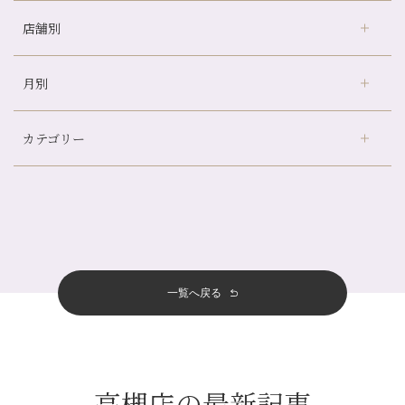
店舗別
どのくらいのペースで通うのがおすすめ？
冷房の効きすぎた場所にずっといると、、、
月別
さがの温泉天山の湯店
（9）
山科駅前店24周年！
デュー阪急山田店
（24）
自律神経を整えて暑い夏を元気に過ごしましょう！
カテゴリー
伏見大手筋店
（77）
帰省前に体を整えておくメリット
2026年
北山店
（93）
夏の疲れを感じていませんか？「夏バテ爽快コース」のご紹介🌿
8月
（3）
プライベート
（815）
2025年
十三店
（136）
金券キャンペーン真っ最中です！！
7月
（11）
サロンのNEWS
（200）
四条大宮店
（108）
12月
（8）
意外と？夏にお勧めな組み合わせ☆
2024年
6月
（11）
おすすめメニュー
（98）
四条河原町店
（122）
11月
（11）
夏本番！お祭り、花火とゆめみしと…
5月
（12）
その他
（58）
12月
（11）
一覧へ戻る
四条烏丸店
（158）
2023年
10月
（9）
白髪対策(◎_◎)
4月
（11）
11月
（15）
山科駅前店
（98）
9月
（8）
みだらし豆☆
12月
（1）
3月
（14）
2022年
10月
（13）
枚方店
（106）
8月
（8）
夏こそ足のむくみ対策♪
11月
（4）
2月
（11）
9月
（13）
淀屋橋odona店
12月
（6）
（21）
7月
（9）
高槻店の最新記事
2021年
10月
（5）
1月
（10）