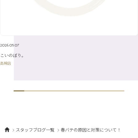
4月
（23）
7月
（21）
2月
（9）
5月
（21）
3月
（19）
6月
（15）
1月
（12）
4月
（21）
2月
（16）
5月
（13）
3月
（19）
1月
（8）
4月
（7）
2月
（16）
2026.05.07
1月
（10）
こいのぼり。
高槻店
スタッフブログ一覧
春バテの原因と対策について！