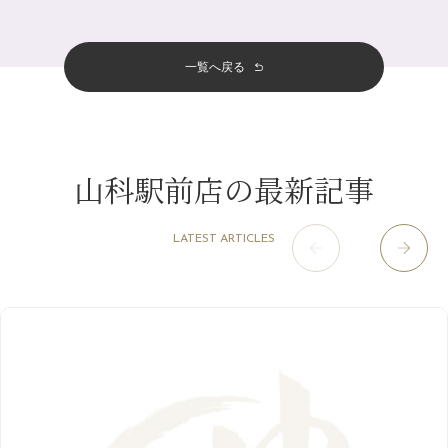
四条大宮店
（108）
12月
（8）
意外と？夏にお勧めな組み合わせ☆
2024年
6月
（11）
おすすめメニュー
（98）
四条河原町店
（122）
11月
（11）
夏本番！お祭り、花火とゆめみしと…
5月
（12）
その他
（58）
12月
（11）
一覧へ戻る
四条烏丸店
（158）
2023年
10月
（9）
白髪対策(◎_◎)
4月
（11）
11月
（15）
山科駅前店
（98）
9月
（8）
みだらし豆☆
12月
（1）
3月
（14）
2022年
10月
（13）
枚方店
（106）
8月
（8）
夏こそ足のむくみ対策♪
11月
（4）
2月
（11）
9月
（13）
淀屋橋odona店
12月
（6）
（21）
7月
（9）
山科駅前店の最新記事
2021年
10月
（5）
1月
（10）
8月
（15）
肥後橋店
11月
（5）
（26）
6月
（10）
9月
（4）
12月
（6）
7月
（16）
2020年
草津店
10月
（44）
（8）
5月
（10）
LATEST ARTICLES
8月
（5）
11月
（8）
3月
（1）
西院店
9月
（126）
（7）
4月
（12）
12月
（10）
6月
（3）
2019年
10月
（9）
1月
（1）
阪急グランドビル店
8月
（7）
（18）
3月
（13）
11月
（8）
5月
（5）
9月
（8）
12月
（9）
高槻店
7月
（121）
（5）
2月
（12）
2018年
10月
（10）
4月
（6）
8月
（7）
11月
（8）
6月
（9）
1月
（9）
9月
（9）
3月
（5）
12月
（36）
7月
（9）
2017年
10月
（9）
5月
（9）
8月
（10）
2月
（5）
11月
（36）
6月
（8）
9月
（6）
4月
（6）
12月
（9）
7月
（8）
1月
（5）