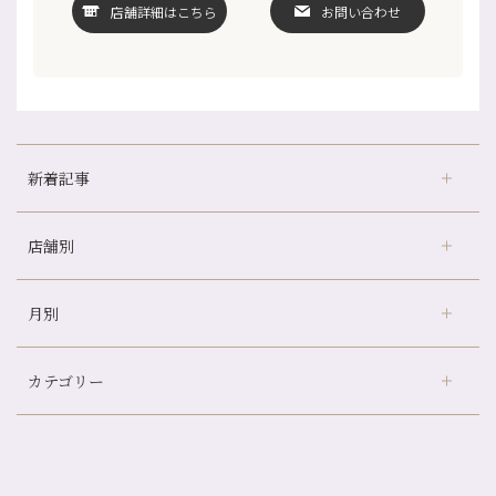
店舗詳細はこちら
お問い合わせ
新着記事
店舗別
どのくらいのペースで通うのがおすすめ？
冷房の効きすぎた場所にずっといると、、、
月別
さがの温泉天山の湯店
（9）
山科駅前店24周年！
デュー阪急山田店
（24）
自律神経を整えて暑い夏を元気に過ごしましょう！
カテゴリー
伏見大手筋店
（77）
帰省前に体を整えておくメリット
2026年
北山店
（93）
夏の疲れを感じていませんか？「夏バテ爽快コース」のご紹介🌿
8月
（3）
プライベート
（815）
2025年
十三店
（136）
金券キャンペーン真っ最中です！！
7月
（11）
サロンのNEWS
（200）