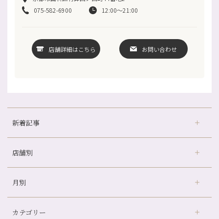
075-582-6900
12:00～21:00
店舗詳細はこちら
お問い合わせ
新着記事
店舗別
京都の夏といえば…
どのくらいのペースで通うのがおすすめ？
月別
さがの温泉天山の湯店
（9）
冷房の効きすぎた場所にずっといると、、、
デュー阪急山田店
（24）
山科駅前店24周年！
カテゴリー
伏見大手筋店
（77）
自律神経を整えて暑い夏を元気に過ごしましょう！
2026年