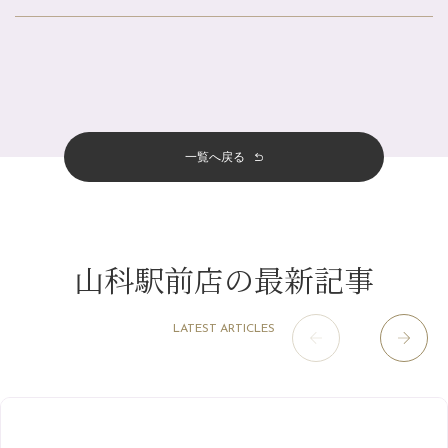
北山店
（93）
帰省前に体を整えておくメリット
8月
（4）
プライベート
（815）
2025年
十三店
（136）
夏の疲れを感じていませんか？「夏バテ爽快コース」のご紹介🌿
7月
（11）
サロンのNEWS
（201）
四条大宮店
（109）
12月
（8）
金券キャンペーン真っ最中です！！
2024年
6月
（11）
おすすめメニュー
（98）
四条河原町店
（122）
11月
（11）
意外と？夏にお勧めな組み合わせ☆
5月
（12）
その他
（58）
12月
（11）
一覧へ戻る
四条烏丸店
（158）
2023年
10月
（9）
夏本番！お祭り、花火とゆめみしと…
4月
（11）
11月
（15）
山科駅前店
（98）
9月
（8）
白髪対策(◎_◎)
12月
（1）
3月
（14）
2022年
10月
（13）
枚方店
（106）
8月
（8）
みだらし豆☆
11月
（4）
2月
（11）
9月
（13）
淀屋橋odona店
12月
（6）
（21）
7月
（9）
山科駅前店の最新記事
2021年
10月
（5）
1月
（10）
8月
（15）
肥後橋店
11月
（5）
（26）
6月
（10）
9月
（4）
12月
（6）
7月
（16）
2020年
草津店
10月
（44）
（8）
5月
（10）
LATEST ARTICLES
8月
（5）
11月
（8）
3月
（1）
西院店
9月
（126）
（7）
4月
（12）
12月
（10）
6月
（3）
2019年
10月
（9）
1月
（1）
阪急グランドビル店
8月
（7）
（18）
3月
（13）
11月
（8）
5月
（5）
9月
（8）
12月
（9）
高槻店
7月
（121）
（5）
2月
（12）
2018年
10月
（10）
4月
（6）
8月
（7）