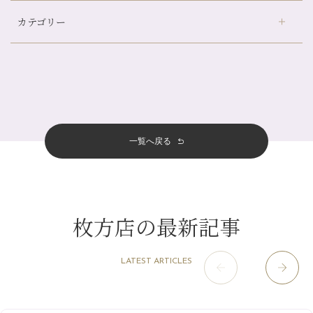
デュー阪急山田店
（24）
自律神経を整えて暑い夏を元気に過ごしましょう！
カテゴリー
伏見大手筋店
（77）
帰省前に体を整えておくメリット
2026年
北山店
（93）
夏の疲れを感じていませんか？「夏バテ爽快コース」のご紹介🌿
8月
（3）
プライベート
（815）
2025年
十三店
（136）
金券キャンペーン真っ最中です！！
7月
（11）
サロンのNEWS
（200）
四条大宮店
（108）
12月
（8）
意外と？夏にお勧めな組み合わせ☆
2024年
6月
（11）
おすすめメニュー
（98）
四条河原町店
（122）
11月
（11）
夏本番！お祭り、花火とゆめみしと…
5月
（12）
その他
（58）
12月
（11）
一覧へ戻る
四条烏丸店
（158）
2023年
10月
（9）
白髪対策(◎_◎)
4月
（11）
11月
（15）
山科駅前店
（98）
9月
（8）
みだらし豆☆
12月
（1）
3月
（14）
2022年
10月
（13）
枚方店
（106）
8月
（8）
夏こそ足のむくみ対策♪
11月
（4）
2月
（11）
9月
（13）
淀屋橋odona店
12月
（6）
（21）
7月
（9）
枚方店の最新記事
2021年
10月
（5）
1月
（10）
8月
（15）
肥後橋店
11月
（5）
（26）
6月
（10）
9月
（4）
12月
（6）
7月
（16）
2020年
草津店
10月
（44）
（8）
5月
（10）
LATEST ARTICLES
8月
（5）
11月
（8）
3月
（1）
西院店
9月
（126）
（7）
4月
（12）
12月
（10）
6月
（3）
2019年
10月
（9）
1月
（1）
阪急グランドビル店
8月
（7）
（18）
3月
（13）
11月
（8）
5月
（5）