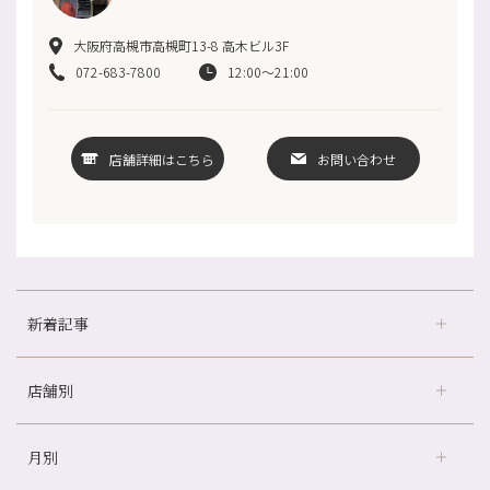
大阪府高槻市高槻町13-8 高木ビル3F
072-683-7800
12:00～21:00
店舗詳細はこちら
お問い合わせ
新着記事
店舗別
どのくらいのペースで通うのがおすすめ？
冷房の効きすぎた場所にずっといると、、、
月別
さがの温泉天山の湯店
（9）
山科駅前店24周年！