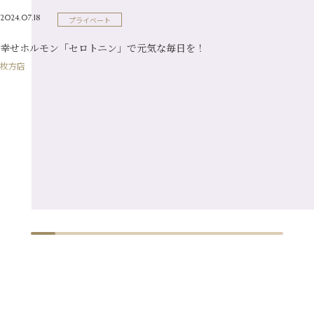
2月
（16）
2024.07.18
プライベート
1月
（10）
幸せホルモン「セロトニン」で元気な毎日を！
枚方店