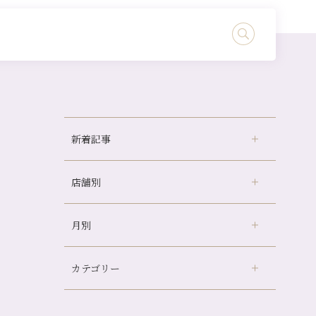
新着記事
店舗別
冷房の効きすぎた場所にずっといると、、、
山科駅前店24周年！
月別
さがの温泉天山の湯店
（9）
自律神経を整えて暑い夏を元気に過ごしまし
ょう！
デュー阪急山田店
（24）
帰省前に体を整えておくメリット
カテゴリー
伏見大手筋店
（77）
2026年
夏の疲れを感じていませんか？「夏バテ爽快
北山店
（93）
コース」のご紹介🌿
8月
（2）
プライベート
（815）
2025年