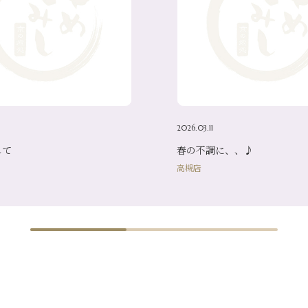
2026.03.11
して
春の不調に、、♪
高槻店