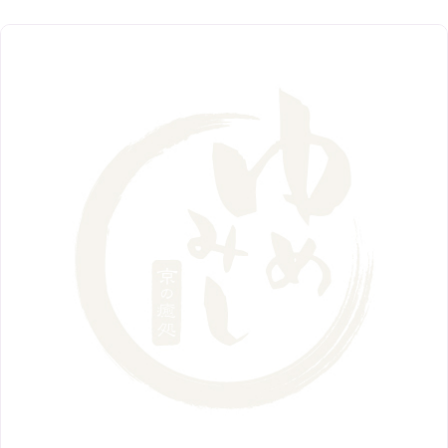
2019年
10月
（9）
1月
（1）
阪急グランドビル店
8月
（7）
（18）
3月
（13）
11月
（8）
5月
（5）
9月
（8）
12月
（9）
高槻店
7月
（121）
（5）
2月
（12）
2018年
10月
（10）
4月
（6）
8月
（7）
11月
（8）
6月
（9）
1月
（9）
9月
（9）
3月
（5）
12月
（36）
7月
（9）
2017年
10月
（9）
5月
（9）
8月
（10）
2月
（5）
11月
（36）
6月
（8）
9月
（6）
4月
（6）
12月
（9）
7月
（8）
1月
（5）
2016年
10月
（23）
5月
（9）
8月
（10）
3月
（9）
11月
（17）
6月
（8）
9月
（6）
4月
（9）
12月
（18）
7月
（6）
2月
（8）
10月
（10）
5月
（10）
8月
（10）
3月
（9）
11月
（20）
6月
（8）
1月
（7）
9月
（14）
4月
（13）
7月
（9）
2月
（10）
10月
（21）
5月
（7）
8月
（13）
3月
（10）
6月
（17）
1月
（9）
9月
（15）
4月
（14）
7月
（14）
2月
（10）
5月
（23）
8月
（24）
3月
（7）
6月
（22）
1月
（9）
4月
（23）
7月
（21）
2月
（9）
5月
（21）
3月
（19）
6月
（15）
1月
（12）
4月
（21）
2月
（16）
5月
（13）