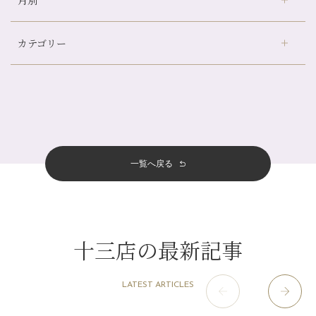
月別
さがの温泉天山の湯店
（9）
自律神経を整えて暑い夏を元気に過ごしましょう！
デュー阪急山田店
（24）
帰省前に体を整えておくメリット
カテゴリー
伏見大手筋店
（77）
夏の疲れを感じていませんか？「夏バテ爽快コース」のご紹介🌿
2026年
北山店
（93）
金券キャンペーン真っ最中です！！
8月
（2）
プライベート
（815）
2025年
十三店
（136）
意外と？夏にお勧めな組み合わせ☆
7月
（11）
サロンのNEWS
（200）
四条大宮店
（108）
12月
（8）
夏本番！お祭り、花火とゆめみしと…
2024年
6月
（11）
おすすめメニュー
（98）
四条河原町店
（121）
11月
（11）
白髪対策(◎_◎)
5月
（12）
その他
（58）
12月
（11）
一覧へ戻る
四条烏丸店
（158）
2023年
10月
（9）
みだらし豆☆
4月
（11）
11月
（15）
山科駅前店
（98）
9月
（8）
夏こそ足のむくみ対策♪
12月
（1）
3月
（14）
2022年
10月
（13）
枚方店
（106）
8月
（8）
７月に入りましたね(*^^*)
11月
（4）
2月
（11）
9月
（13）
淀屋橋odona店
12月
（6）
（21）
7月
（9）
十三店の最新記事
2021年
10月
（5）
1月
（10）
8月
（15）
肥後橋店
11月
（5）
（26）
6月
（10）
9月
（4）
12月
（6）
7月
（16）
2020年
草津店
10月
（44）
（8）
5月
（10）
LATEST ARTICLES
8月
（5）
11月
（8）
3月
（1）
西院店
9月
（126）
（7）
4月
（12）
12月
（10）
6月
（3）