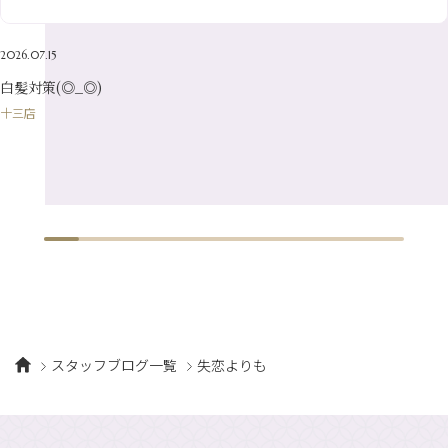
3月
（19）
1月
（8）
4月
（7）
2月
（16）
2026.07.15
1月
（10）
白髪対策(◎_◎)
十三店
スタッフブログ一覧
失恋よりも