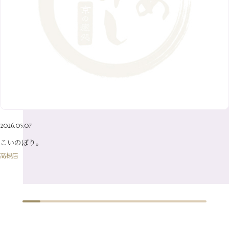
7月
（9）
2月
（10）
10月
（21）
5月
（7）
8月
（13）
3月
（10）
6月
（17）
1月
（9）
9月
（15）
4月
（14）
7月
（14）
2月
（10）
5月
（23）
8月
（24）
3月
（7）
6月
（22）
1月
（9）
4月
（23）
7月
（21）
2月
（9）
5月
（21）
3月
（19）
6月
（15）
1月
（12）
4月
（21）
2月
（16）
5月
（13）
3月
（19）
1月
（8）
4月
（7）
2月
（16）
2026.05.07
1月
（10）
こいのぼり。
高槻店