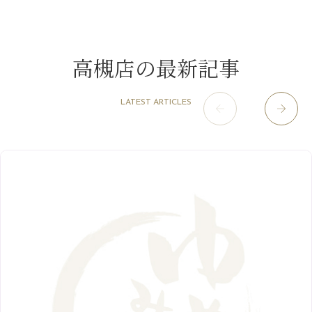
11月
（15）
山科駅前店
（98）
9月
（8）
みだらし豆☆
12月
（1）
3月
（14）
2022年
10月
（13）
枚方店
（106）
8月
（8）
夏こそ足のむくみ対策♪
11月
（4）
2月
（11）
9月
（13）
淀屋橋odona店
12月
（6）
（21）
7月
（9）
高槻店の最新記事
2021年
10月
（5）
1月
（10）
8月
（15）
肥後橋店
11月
（5）
（26）
6月
（10）
9月
（4）
12月
（6）
7月
（16）
2020年
草津店
10月
（44）
（8）
5月
（10）
LATEST ARTICLES
8月
（5）
11月
（8）
3月
（1）
西院店
9月
（126）
（7）
4月
（12）
12月
（10）
6月
（3）
2019年
10月
（9）
1月
（1）
阪急グランドビル店
8月
（7）
（18）
3月
（13）
11月
（8）
5月
（5）
9月
（8）
12月
（9）
高槻店
7月
（121）
（5）
2月
（12）
2018年
10月
（10）
4月
（6）
8月
（7）
11月
（8）
6月
（9）
1月
（9）
9月
（9）
3月
（5）
12月
（36）
7月
（9）
2017年
10月
（9）
5月
（9）
8月
（10）
2月
（5）
11月
（36）
6月
（8）
9月
（6）
4月
（6）
12月
（9）
7月
（8）
1月
（5）
2016年
10月
（23）
5月
（9）
8月
（10）
3月
（9）
11月
（17）
6月
（8）
9月
（6）
4月
（9）
12月
（18）
7月
（6）
2月
（8）
10月
（10）
5月
（10）
8月
（10）
3月
（9）
11月
（20）
6月
（8）
1月
（7）
9月
（14）
4月
（13）