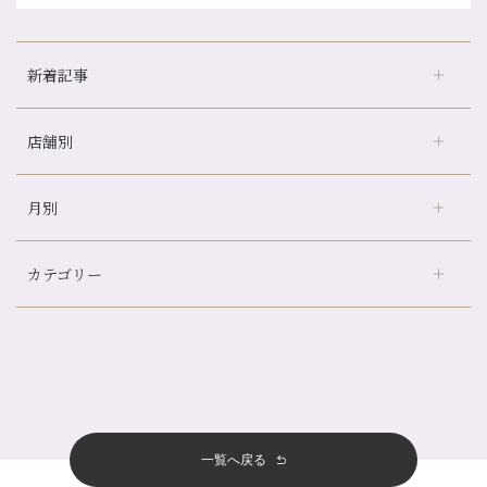
新着記事
店舗別
どのくらいのペースで通うのがおすすめ？
冷房の効きすぎた場所にずっといると、、、
月別
さがの温泉天山の湯店
（9）
山科駅前店24周年！
デュー阪急山田店
（24）
自律神経を整えて暑い夏を元気に過ごしましょう！
カテゴリー
伏見大手筋店
（77）
帰省前に体を整えておくメリット
2026年
北山店
（93）
夏の疲れを感じていませんか？「夏バテ爽快コース」のご紹介🌿
8月
（3）
プライベート
（815）
2025年
十三店
（136）
金券キャンペーン真っ最中です！！
7月
（11）
サロンのNEWS
（200）
四条大宮店
（108）
12月
（8）
意外と？夏にお勧めな組み合わせ☆
2024年
6月
（11）
おすすめメニュー
（98）
四条河原町店
（122）
11月
（11）
夏本番！お祭り、花火とゆめみしと…
5月
（12）
その他
（58）
12月
（11）
一覧へ戻る
四条烏丸店
（158）
2023年
10月
（9）
白髪対策(◎_◎)
4月
（11）